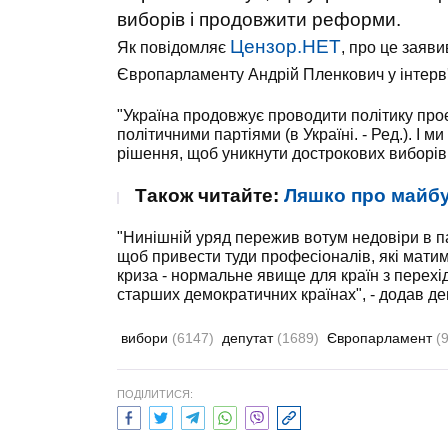
виборів і продовжити реформи.
Цензор.НЕТ
Як повідомляє
, про це заяви
Європарламенту Андрій Пленкович у інтерв
"Україна продовжує проводити політику про
політичними партіями (в Україні. - Ред.). І 
рішення, щоб уникнути дострокових виборів,
Також читайте:
Ляшко про майбут
"Нинішній уряд пережив вотум недовіри в па
щоб привести туди професіоналів, які матим
криза - нормальне явище для країн з перехі
старших демократичних країнах", - додав де
вибори
(6147)
депутат
(1689)
Європарламент
(
ПОДІЛИТИСЯ: