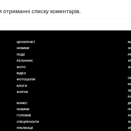
 отриманні списку коментарів.
ЦЕНЗОР.НЕТ
М
НОВИНИ
З
ПОДІЇ
Р
РЕЗОНАНС
А
ФОТО
З
ВІДЕО
О
ФОТОШОПИ
К
БЛОГИ
З
ФОРУМ
Р
БІЗНЕС
Д
НОВИНИ
П
ГОЛОВНЕ
А
СПЕЦПРОЄКТИ
З
ПУБЛІКАЦІЇ
А