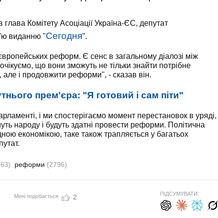
в глава Комітету Асоціації Україна-ЄС, депутат
Сегодня
'ю виданню "
".
європейських реформ. Є сенс в загальному діалозі між
ми очікуємо, що вони зможуть не тільки знайти потрібне
 але і продовжити реформи", - сказав він.
нього прем'єра: "Я готовий і сам піти"
рламенті, і ми спостерігаємо момент перестановок в уряді,
уть народу і будуть здатні провести реформи. Політична
дною економікою, таке також трапляється у багатьох
путат.
963)
реформи
(2796)
ПІДСУМУВАТИ:
Мені подобається
2