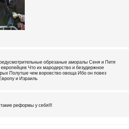
предусмотрительные обрезаные аморалы Сеня и Петя
 европейцев Что их мародерство и безудержное
орых Полутше чем воровство овоща Ибо он повез
 Европу и Израиль
 такие реформы у себя!!!