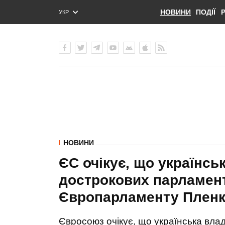
НОВИНИ
ПОДІЇ
УКР
ENG
РУС
НОВИНИ
ЄС очікує, що українсь
дострокових парламент
Європарламенту Плен
Євросоюз очікує, що українська вл