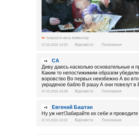
показати весь коментар
Відповісти
Посилання
07.03.2016 10:03
CА
+6
Диву даюсь насколько основательные и 
Каким то непостижимим образом убедили
воровство Во первых неизбежно А во вт
украденое бабло В рашу А они повезут в
Відповісти
Посилання
07.03.2016 10:09
Евгений Баштан
+5
Ну уж нет!Забирайте их себе и проводите
Відповісти
Посилання
07.03.2016 10:02