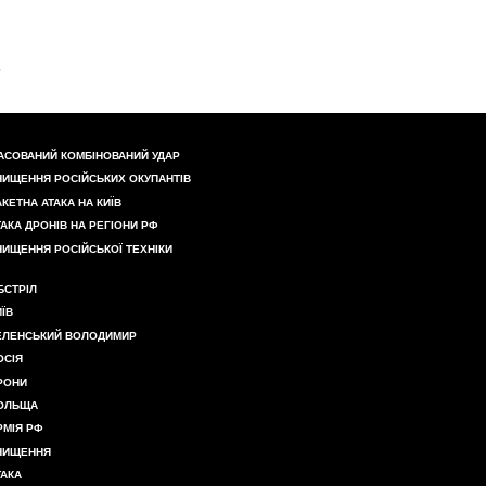
АСОВАНИЙ КОМБІНОВАНИЙ УДАР
НИЩЕННЯ РОСІЙСЬКИХ ОКУПАНТІВ
АКЕТНА АТАКА НА КИЇВ
ТАКА ДРОНІВ НА РЕГІОНИ РФ
НИЩЕННЯ РОСІЙСЬКОЇ ТЕХНІКИ
БСТРІЛ
ИЇВ
ЕЛЕНСЬКИЙ ВОЛОДИМИР
ОСІЯ
РОНИ
ОЛЬЩА
РМІЯ РФ
НИЩЕННЯ
ТАКА