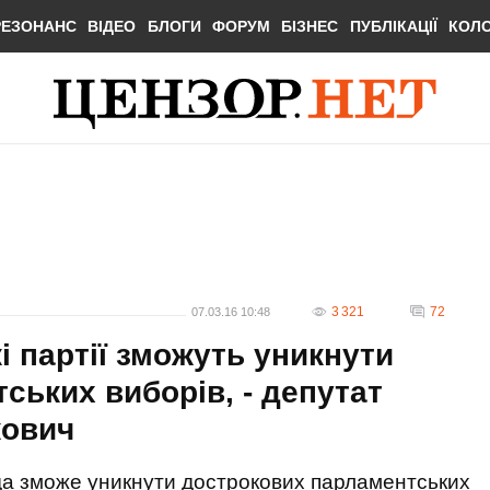
РЕЗОНАНС
ВІДЕО
БЛОГИ
ФОРУМ
БІЗНЕС
ПУБЛІКАЦІЇ
КОЛ
3 321
72
07.03.16 10:48
кі партії зможуть уникнути
ських виборів, - депутат
кович
ада зможе уникнути дострокових парламентських