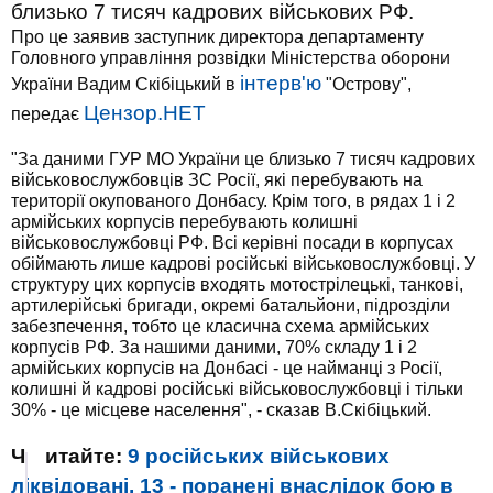
близько 7 тисяч кадрових військових РФ.
Про це заявив заступник директора департаменту
Головного управління розвідки Міністерства оборони
інтерв'ю
України Вадим Скібіцький в
"Острову",
Цензор.НЕТ
передає
"За даними ГУР МО України це близько 7 тисяч кадрових
військовослужбовців ЗС Росії, які перебувають на
території окупованого Донбасу. Крім того, в рядах 1 і 2
армійських корпусів перебувають колишні
військовослужбовці РФ. Всі керівні посади в корпусах
обіймають лише кадрові російські військовослужбовці. У
структуру цих корпусів входять мотострілецькі, танкові,
артилерійські бригади, окремі батальйони, підрозділи
забезпечення, тобто це класична схема армійських
корпусів РФ. За нашими даними, 70% складу 1 і 2
армійських корпусів на Донбасі - це найманці з Росії,
колишні й кадрові російські військовослужбовці і тільки
30% - це місцеве населення", - сказав В.Скібіцький.
Ч
итайте:
9 російських військових
ліквідовані, 13 - поранені внаслідок бою в