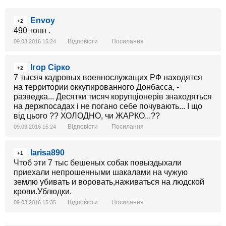
Envoy
+2
490 тонн .
Відповісти
Посилання
09.03.2016 15:24
Ігор Сірко
+2
7 тысяч кадровых военнослужащих РФ находятся
на территории оккупированного Донбасса, -
разведка... Десятки тисяч корупціонерів знаходяться
на держпосадах і не погано себе почувають... І що
від цього ?? ХОЛОДНО, чи ЖАРКО...??
Відповісти
Посилання
09.03.2016 15:24
larisa890
+1
Чтоб эти 7 тыс бешеных собак повыздыхали
приехали непрошенными шакалами на чужую
землю убивать и воровать,наживаться на людской
крови.Ублюдки.
Відповісти
Посилання
09.03.2016 15:35