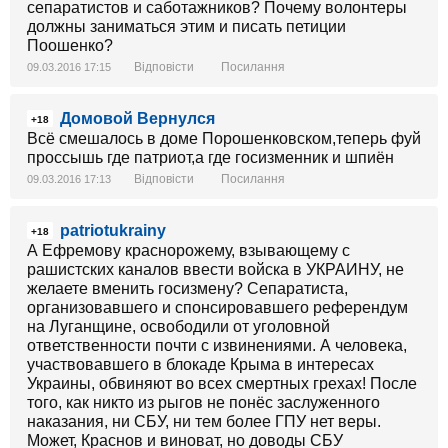
сепаратистов и саботажников? Почему волонтеры
должны заниматься этим и писать петиции
Поошенко?
Відповісти
Посилання
09.03.2016 17:15
Домовой Вернулся
+18
Всё смешалось в доме Порошенковском,теперь фуй
проссышь где патриот,а где госизменник и шпиён
Відповісти
Посилання
09.03.2016 17:13
patriotukrainy
+18
А Ефремову краснорожему, взывающему с
рашистских каналов ввести войска в УКРАИНУ, не
желаете вменить госизмену? Сепаратиста,
организовавшего и спонсировавшего референдум
на Луганщине, освободили от уголовной
ответственности почти с извинениями. А человека,
участвовавшего в блокаде Крыма в интересах
Украины, обвиняют во всех смертных грехах! После
того, как никто из рыгов не понёс заслуженного
наказания, ни СБУ, ни тем более ГПУ нет веры.
Может, Краснов и виноват, но доводы СБУ