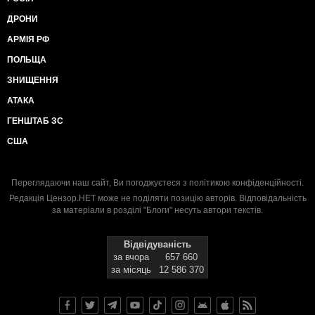
ДРОНИ
АРМІЯ РФ
ПОЛЬЩА
ЗНИЩЕННЯ
АТАКА
ГЕНШТАБ ЗС
США
Переглядаючи наш сайт, Ви погоджуєтеся з
політикою конфіденційності
.
Редакція Цензор.НЕТ може не поділяти позицію авторів. Відповідальність
за матеріали в розділі "Блоги" несуть автори текстів.
Відвідуваність
за вчора
657 660
за місяць
12 586 370