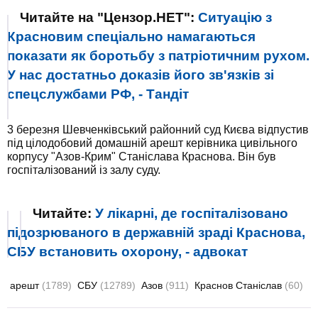
Читайте на "Цензор.НЕТ":
Ситуацію з
Красновим спеціально намагаються
показати як боротьбу з патріотичним рухом.
У нас достатньо доказів його зв'язків зі
спецслужбами РФ, - Тандіт
3 березня Шевченківський районний суд Києва відпустив
під цілодобовий домашній арешт керівника цивільного
корпусу "Азов-Крим" Станіслава Краснова. Він був
госпіталізований із залу суду.
Читайте:
У лікарні, де госпіталізовано
підозрюваного в державній зраді Краснова,
СБУ встановить охорону, - адвокат
арешт
(1789)
СБУ
(12789)
Азов
(911)
Краснов Станіслав
(60)