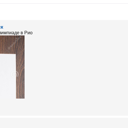
ск
лимпиаде в Рио