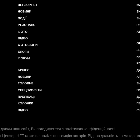
ЦЕНЗОР.НЕТ
М
НОВИНИ
З
ПОДІЇ
З
РЕЗОНАНС
Р
ФОТО
А
ВІДЕО
О
ФОТОШОПИ
З
БЛОГИ
К
ФОРУМ
Р
БІЗНЕС
Д
НОВИНИ
А
ГОЛОВНЕ
З
СПЕЦПРОЄКТИ
П
ПУБЛІКАЦІЇ
Д
КОЛОНКИ
Г
ВІДЕО
С
даючи наш сайт, Ви погоджуєтеся з
політикою конфіденційності
.
я Цензор.НЕТ може не поділяти позицію авторів. Відповідальність за матеріал