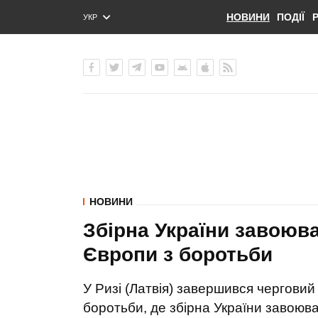
НОВИНИ
ПОДІЇ
УКР
ENG
РУС
НОВИНИ
Збірна України завоюва
Європи з боротьби
У Ризі (Латвія) завершився черговий
боротьби, де збірна України завоюва