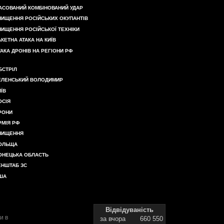
АСОВАНИЙ КОМБІНОВАНИЙ УДАР
НИЩЕННЯ РОСІЙСЬКИХ ОКУПАНТІВ
НИЩЕННЯ РОСІЙСЬКОЇ ТЕХНІКИ
АКЕТНА АТАКА НА КИЇВ
ТАКА ДРОНІВ НА РЕГІОНИ РФ
БСТРІЛ
ЕЛЕНСЬКИЙ ВОЛОДИМИР
ИЇВ
ОСІЯ
РОНИ
РМІЯ РФ
НИЩЕННЯ
ОЛЬЩА
ОНЕЦЬКА ОБЛАСТЬ
ЕНШТАБ ЗС
ША
Відвідуваність
и в
за вчора
660 550