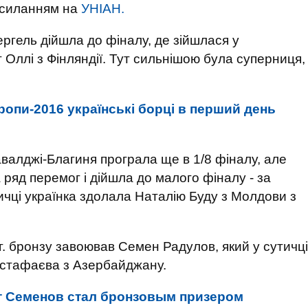
осиланням на
УНІАН.
Гергель дійшла до фіналу, де зійшлася у
 Оллі з Фінляндії. Тут сильнішою була суперниця,
ропи-2016 українські борці в перший день
 Хавалджі-Благиня програла ще в 1/8 фіналу, але
 ряд перемог і дійшла до малого фіналу - за
ичці українка здолала Наталію Буду з Молдови з
5 кг. бронзу завоював Семен Радулов, який у сутичці
устафаєва з Азербайджану.
т Семенов стал бронзовым призером