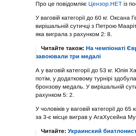
Про це повідомляє
Цензор.НЕТ
із п
У ваговій категорії до 60 кг. Оксана 
вирішальній сутичці з Петрою Мааріт
яка виграла з рахунком 2: 8.
Читайте також:
На чемпіонаті Єв
завоювали три медалі
А у ваговій категорії до 53 кг. Юлія
потім, у додатковому турнірі здобула
бронзову медаль. У вирішальній сут
рахунком 5: 2.
У чоловіків у ваговій категорії до 6
за 3-є місце виграв у АгаХусейна М
Читайте:
Украинский биатлонис