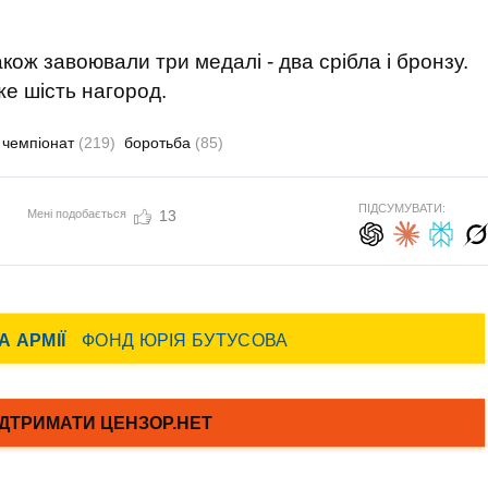
кож завоювали три медалі - два срібла і бронзу.
же шість нагород.
чемпіонат
(219)
боротьба
(85)
ПІДСУМУВАТИ:
Мені подобається
13