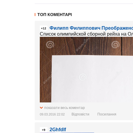
ТОП КОМЕНТАРІ
Филипп Филиппович Преображен
+12
Список олимпийской сборной рейха на О
показати весь коментар
Відповісти
Посилання
09.03.2016 22:02
2Ghfdlf
+9