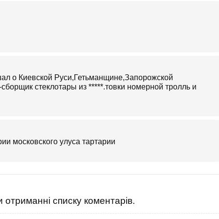
шал о Киевской Руси,Гетьманщине,Запорожской
сборщик стеклотары из *****.товки номерной тролль и
ории московского улуса тартарии
 отриманні списку коментарів.