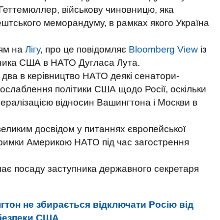
Геттемюллер, військову чиновницю, яка
пештського меморандуму, в рамках якого Україна
ям на
Лігу
, про це повідомляє
Bloomberg View
із
ника США в НАТО Дугласа Лута.
ва в керівництво НАТО деякі сенатори-
послаблення політики США щодо Росії, оскільки
ібералізацією відносин Вашингтона і Москви в
великим досвідом у питаннях європейської
тримки Америкою НАТО під час загострення
ає посаду заступника державного секретаря
гтон не збирається відключати Росію від
цбезпеки США