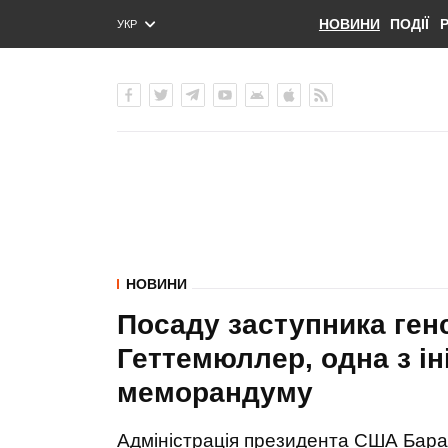
НОВИНИ
ПОДІЇ
УКР
ENG
РУС
НОВИНИ
Посаду заступника ген
Геттемюллер, одна з ін
меморандуму
Адміністрація президента США Бара