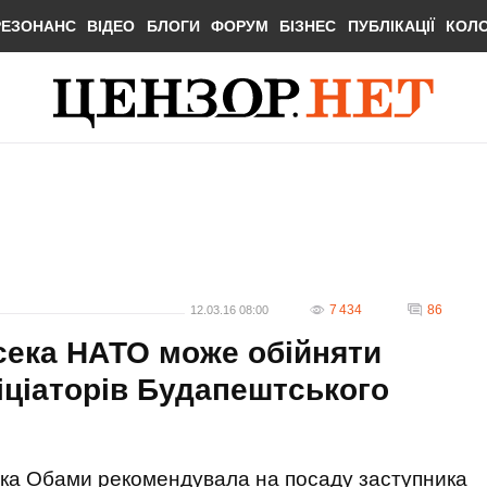
РЕЗОНАНС
ВІДЕО
БЛОГИ
ФОРУМ
БІЗНЕС
ПУБЛІКАЦІЇ
КОЛ
7 434
86
12.03.16 08:00
сека НАТО може обійняти
іціаторів Будапештського
ка Обами рекомендувала на посаду заступника