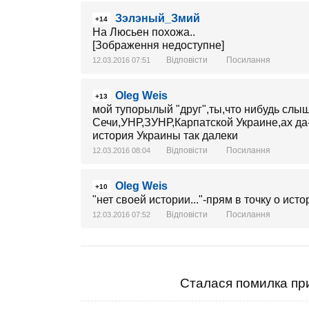
Зэлэный_Змий
+14
На Люсьен похожа..
[Зображення недоступне]
Відповісти
Посилання
12.03.2016 07:51
Oleg Weis
+13
мой тупорылый "друг",ты,что нибудь слы
Сечи,УНР,ЗУНР,Карпатской Украине,ах да-
история Украины так далеки
Відповісти
Посилання
12.03.2016 08:04
Oleg Weis
+10
"нет своей истории..."-прям в точку о ист
Відповісти
Посилання
12.03.2016 07:52
Сталася помилка при