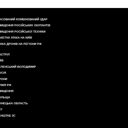
АСОВАНИЙ КОМБІНОВАНИЙ УДАР
НИЩЕННЯ РОСІЙСЬКИХ ОКУПАНТІВ
НИЩЕННЯ РОСІЙСЬКОЇ ТЕХНІКИ
АКЕТНА АТАКА НА КИЇВ
ТАКА ДРОНІВ НА РЕГІОНИ РФ
БСТРІЛ
ИЇВ
ЕЛЕНСЬКИЙ ВОЛОДИМИР
ОСІЯ
РОНИ
РМІЯ РФ
НИЩЕННЯ
ОЛЬЩА
ОНЕЦЬКА ОБЛАСТЬ
СУ
ЕНШТАБ ЗС