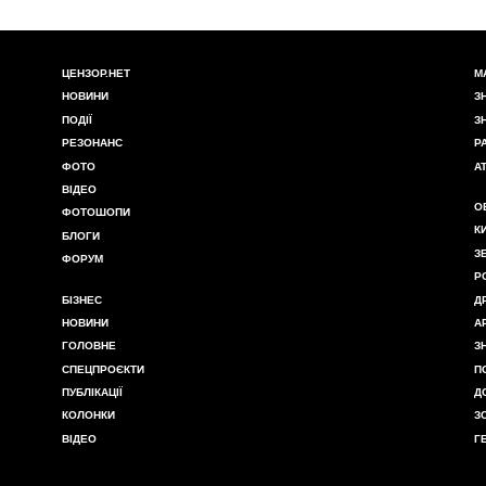
ЦЕНЗОР.НЕТ
М
НОВИНИ
З
ПОДІЇ
З
РЕЗОНАНС
Р
ФОТО
А
ВІДЕО
О
ФОТОШОПИ
К
БЛОГИ
З
ФОРУМ
Р
БІЗНЕС
Д
НОВИНИ
А
ГОЛОВНЕ
З
СПЕЦПРОЄКТИ
П
ПУБЛІКАЦІЇ
Д
КОЛОНКИ
З
ВІДЕО
Г