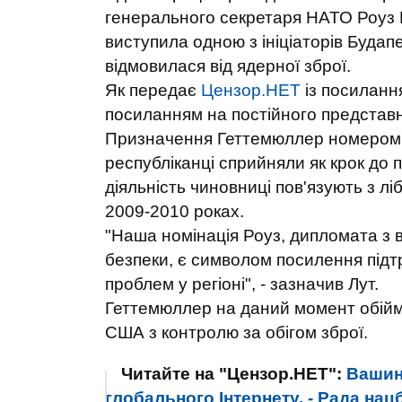
генерального секретаря НАТО Роуз 
виступила одною з ініціаторів Буда
відмовилася від ядерної зброї.
Як передає
Цензор.НЕТ
із посиланн
посиланням на постійного представ
Призначення Геттемюллер номером д
республіканці сприйняли як крок до 
діяльність чиновниці пов'язують з л
2009-2010 роках.
"Наша номінація Роуз, дипломата з 
безпеки, є символом посилення під
проблем у регіоні", - зазначив Лут.
Геттемюллер на даний момент обійм
США з контролю за обігом зброї.
Читайте на "Цензор.НЕТ":
Вашин
глобального Інтернету, - Рада на