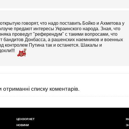
открытую говорят, что надо поставить Бойко и Ахметова у
лзуче предают интересы Украинского народа. Зная, что
рняка проведут "референдум" с такими вопросами, что
т бандитов Донбасса, а рашенских наемников и военных
од контролем Путина так и останется. Шакалы и
дохли!!!
 отриманні списку коментарів.
ЦЕНЗОР.НЕТ
М
НОВИНИ
З