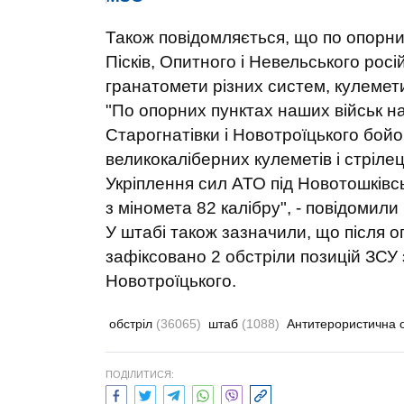
Також повідомляється, що по опорни
Пісків, Опитного і Невельського рос
гранатомети різних систем, кулемети
"По опорних пунктах наших військ н
Старогнатівки і Новотроїцького бойо
великокаліберних кулеметів і стрілец
Укріплення сил АТО під Новотошківс
з міномета 82 калібру", - повідомили
У штабі також зазначили, що після о
зафіксовано 2 обстріли позицій ЗСУ 
Новотроїцького.
обстріл
(36065)
штаб
(1088)
Антитерористична 
ПОДІЛИТИСЯ: