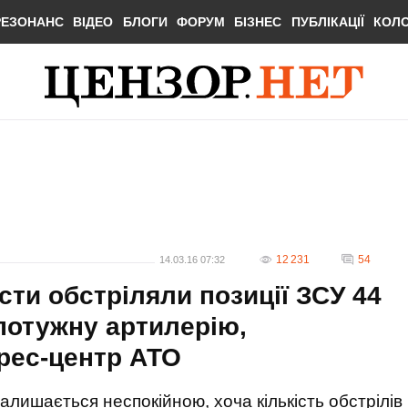
РЕЗОНАНС
ВІДЕО
БЛОГИ
ФОРУМ
БІЗНЕС
ПУБЛІКАЦІЇ
КОЛ
12 231
54
14.03.16 07:32
ти обстріляли позиції ЗСУ 44
потужну артилерію,
прес-центр АТО
лишається неспокійною, хоча кількість обстрілів