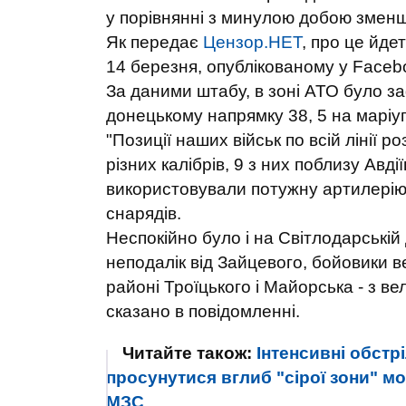
у порівнянні з минулою добою змен
Як передає
Цензор.НЕТ
, про це йде
14 березня, опублікованому у Faceb
За даними штабу, в зоні АТО було за
донецькому напрямку 38, 5 на маріуп
"Позиції наших військ по всій лінії 
різних калібрів, 9 з них поблизу Авді
використовували потужну артилерію
снарядів.
Неспокійно було і на Світлодарській 
неподалік від Зайцевого, бойовики ве
районі Троїцького і Майорська - з ве
сказано в повідомленні.
Читайте також:
Інтенсивні обстр
просунутися вглиб "сірої зони" мо
МЗС