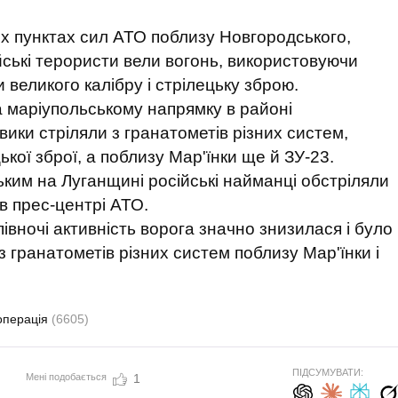
х пунктах сил АТО поблизу Новгородського,
ійські терористи вели вогонь, використовуючи
 великого калібру і стрілецьку зброю.
а маріупольському напрямку в районі
вики стріляли з гранатометів різних систем,
ької зброї, а поблизу Мар'їнки ще й ЗУ-23.
ьким на Луганщині російські найманці обстріляли
 в прес-центрі АТО.
півночі активність ворога значно знизилася і було
з гранатометів різних систем поблизу Мар'їнки і
операція
(6605)
ПІДСУМУВАТИ:
Мені подобається
1