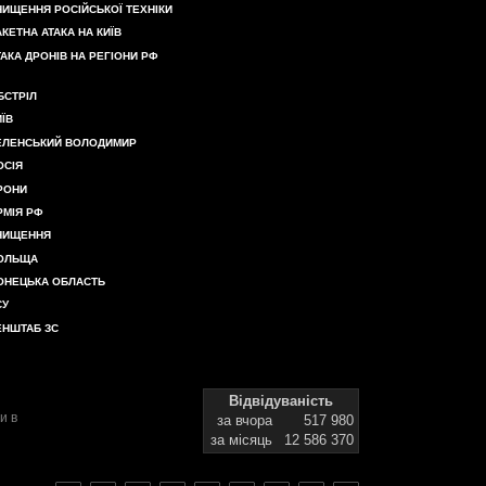
НИЩЕННЯ РОСІЙСЬКОЇ ТЕХНІКИ
АКЕТНА АТАКА НА КИЇВ
ТАКА ДРОНІВ НА РЕГІОНИ РФ
БСТРІЛ
ИЇВ
ЕЛЕНСЬКИЙ ВОЛОДИМИР
ОСІЯ
РОНИ
РМІЯ РФ
НИЩЕННЯ
ОЛЬЩА
ОНЕЦЬКА ОБЛАСТЬ
СУ
ЕНШТАБ ЗС
Відвідуваність
и в
за вчора
517 980
за місяць
12 586 370