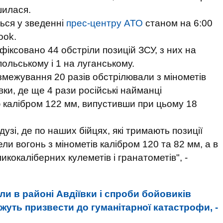
шилася.
ться у зведенні
прес-центру АТО
станом на 6:00
ook.
фіксовано 44 обстріли позицій ЗСУ, з них на
ольському і 1 на луганському.
розмежування 20 разів обстрілювали з мінометів
ївки, де ще 4 рази російські найманці
 калібром 122 мм, випустивши при цьому 18
дузі, де по наших бійцях, які тримають позиції
ли вогонь з мінометів калібром 120 та 82 мм, а в
ликокаліберних кулеметів і гранатометів", -
іли в районі Авдіївки і спроби бойовиків
жуть призвести до гуманітарної катастрофи, -