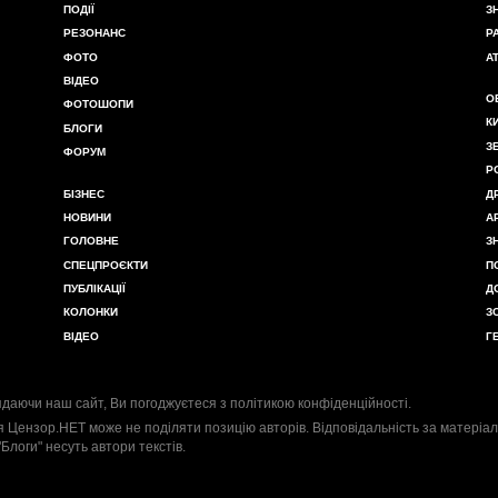
ПОДІЇ
З
РЕЗОНАНС
Р
ФОТО
А
ВІДЕО
О
ФОТОШОПИ
К
БЛОГИ
З
ФОРУМ
Р
БІЗНЕС
Д
НОВИНИ
А
ГОЛОВНЕ
З
СПЕЦПРОЄКТИ
П
ПУБЛІКАЦІЇ
Д
КОЛОНКИ
З
ВІДЕО
Г
даючи наш сайт, Ви погоджуєтеся з
політикою конфіденційності
.
я Цензор.НЕТ може не поділяти позицію авторів. Відповідальність за матеріал
"Блоги" несуть автори текстів.