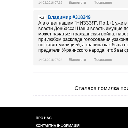
Відповісти
Посилання
14.03.2016 07:32
Владимир #318249
+16
А в ответ нашим "НИЗЗЗЯ". По 1+1 уже в 
власти Донбасса! Наши власть имущие по
может начаться гражданская война, наве
при любом раскладе голосования узаконя
поставят милицией, а граница как была п
предатели Украинского народа, чтоб вы с
Відповісти
Посилання
14.03.2016 07:24
Сталася помилка при
ПРО НАС
КОНТАКТНА ІНФОРМАЦІЯ