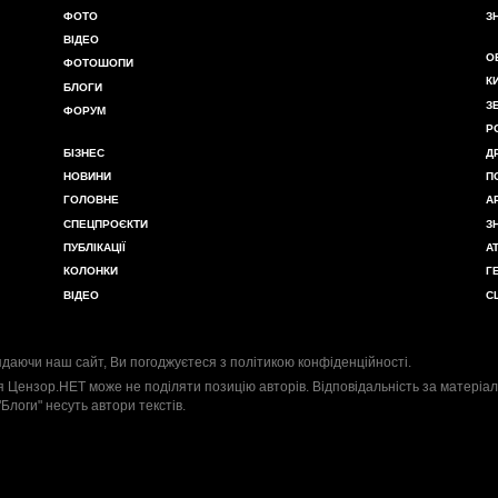
ФОТО
З
ВІДЕО
О
ФОТОШОПИ
К
БЛОГИ
З
ФОРУМ
Р
БІЗНЕС
Д
НОВИНИ
П
ГОЛОВНЕ
А
СПЕЦПРОЄКТИ
З
ПУБЛІКАЦІЇ
А
КОЛОНКИ
Г
ВІДЕО
С
даючи наш сайт, Ви погоджуєтеся з
політикою конфіденційності
.
я Цензор.НЕТ може не поділяти позицію авторів. Відповідальність за матеріал
"Блоги" несуть автори текстів.