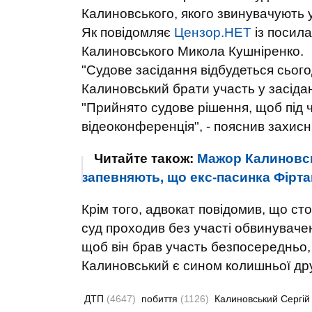
Калиновського, якого звинувачують у
Як повідомляє
Цензор.НЕТ
із посил
Калиновського Микола Кушніренко.
"Судове засідання відбудеться сьогод
Калиновський брати участь у засіданні
"Прийнято судове рішення, щоб під 
відеоконференція", - пояснив захисн
Читайте також:
Мажор Калиновсь
запевняють, що екс-пасинка Фірт
Крім того, адвокат повідомив, що ст
суд проходив без участі обвинуваче
щоб він брав участь безпосередньо, 
Калиновський є сином колишньої др
ДТП
(4647)
побиття
(1126)
Калиновський Сергі