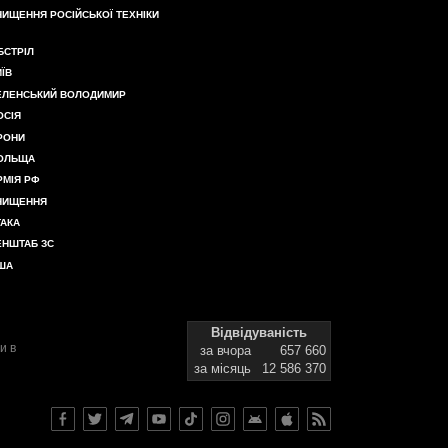
НИЩЕННЯ РОСІЙСЬКОЇ ТЕХНІКИ
БСТРІЛ
ИЇВ
ЕЛЕНСЬКИЙ ВОЛОДИМИР
ОСІЯ
РОНИ
ОЛЬЩА
РМІЯ РФ
НИЩЕННЯ
ТАКА
ЕНШТАБ ЗС
ША
Відвідуваність
и в
за вчора
657 660
за місяць
12 586 370