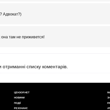
о? Адвокат?)
 она там не приживется!
 отриманні списку коментарів.
ЦЕНЗОР.НЕТ
М
НОВИНИ
З
ПОДІЇ
Р
РЕЗОНАНС
А