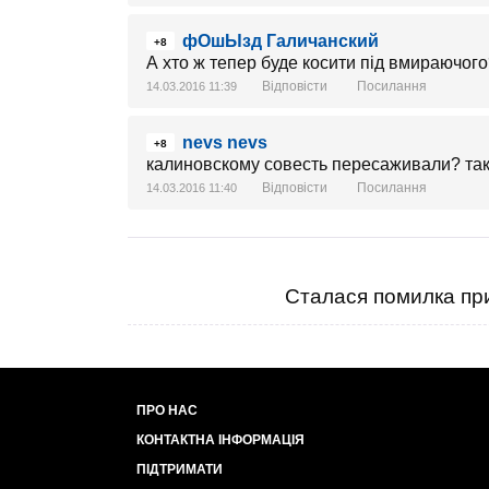
фОшЫзд Галичанский
+8
А хто ж тепер буде косити під вмираючог
Відповісти
Посилання
14.03.2016 11:39
nevs nevs
+8
калиновскому совесть пересаживали? так
Відповісти
Посилання
14.03.2016 11:40
Сталася помилка при
ПРО НАС
КОНТАКТНА ІНФОРМАЦІЯ
ПІДТРИМАТИ