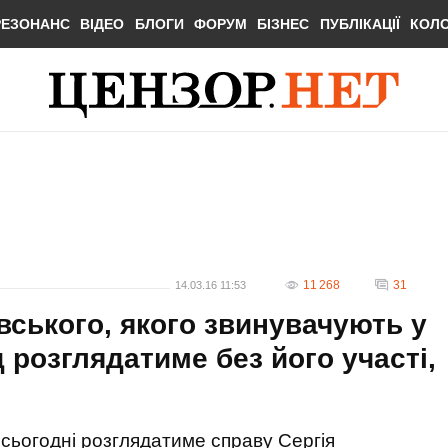
РЕЗОНАНС
ВІДЕО
БЛОГИ
ФОРУМ
БІЗНЕС
ПУБЛІКАЦІЇ
КОЛ
11 268
31
14.03.16 11:53
ського, якого звинувачують у
розглядатиме без його участі,
сьогодні розглядатиме справу Сергія