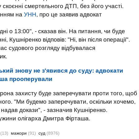
 скоєнні смертельного ДТП, без його участі.
анням на
УНН
, про це заявив адвокат
ні о 13:00", - сказав він. На питання, чи буде
, Кушніренко відповів: "Ні, він після операції".
час судового розгляду відбувалася
ик.
кий знову не з'явився до суду: адвокати
аша прооперували
орона захисту буде заперечувати проти того, щоб
ного. "Ми будемо заперечувати, оскільки хочемо,
надав докази", - зазначив Кушніренко.
ужини олігарха Дмитра Фірташа.
й
(13)
мажори
(91)
суд
(8976)