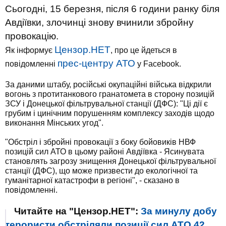
Сьогодні, 15 березня, після 6 години ранку біля
Авдіївки, злочинці знову вчинили збройну
провокацію.
Цензор.НЕТ
Як інформує
, про це йдеться в
прес-центру АТО
повідомленні
у Facebook.
За даними штабу, російські окупаційні війська відкрили
вогонь з протитанкового гранатомета в сторону позицій
ЗСУ і Донецької фільтрувальної станції (ДФС): "Ці дії є
грубим і цинічним порушенням комплексу заходів щодо
виконання Мінських угод".
"Обстріл і збройні провокації з боку бойовиків НВФ
позицій сил АТО в цьому районі Авдіївка - Ясинувата
становлять загрозу знищення Донецької фільтрувальної
станції (ДФС), що може призвести до екологічної та
гуманітарної катастрофи в регіоні", - сказано в
повідомленні.
Читайте на "Цензор.НЕТ":
За минулу добу
терористи обстріляли позиції сил АТО 42