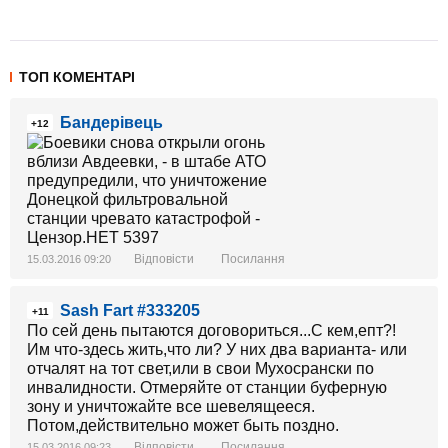
ТОП КОМЕНТАРІ
Бандерівець
+12
Відповісти
Посилання
15.03.2016 09:20
Sash Fart #333205
+11
По сей день пытаются договориться...С кем,епт?!
Им что-здесь жить,что ли? У них два варианта- или
отчалят на тот свет,или в свои Мухосрански по
инвалидности. Отмеряйте от станции буферную
зону и уничтожайте все шевелящееся.
Потом,действительно может быть поздно.
Відповісти
Посилання
15.03.2016 09:23