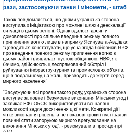
рази, застосовуючи танки і міномети, - штаб
Також повідомляється, що днями українська сторона
виступила з ініціативою про можливі шляхи деескалації
ситуації в цьому регіоні. Однак вдалося досягти
домовленості про спільне введення режиму повного
припинення вогню лише в напрямку Ясинувата-Авдіївка:
"Доводиться констатувати, що усна згода бойовиків НВФ
про введення повного режиму припинення вогню в
цьому районі виявилася пустою обіцянкою. НВФ, як
бачимо, здійснюють цілеспрямований обстріл і
руйнування інфраструктурних та промислових об'єктів,
що в подальшому, на жаль, призводить до жертв серед
мирного населення".
"Засуджуючи всі прояви такого роду, українська сторона
виступає за повне і безумовне виконання Мінських угод і
закликає РФ і ОБСЄ використовувати всі наявні
можливості задля досягнення цієї мети. Конкретні дії і
чітке виконання рішень, а не показові кроки і пусті заяви
повинні стати запорукою мирного врегулювання на
виконання Мінських угод", - резюмували в прес-центрі
АТО.