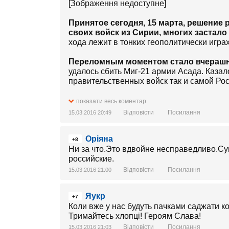
[Зображення недоступне]
Принятое сегодня, 15 марта, решение
своих войск из Сирии, многих застало
хода лежит в тонких геополитически игра
Переломным моментом стало вчерашне
удалось сбить Миг-21 армии Асада. Казал
правительственных войск так и самой Рос
Но вся загвоздка не в том, что самоле
показати весь коментар
сделали.
Відповісти
Посилання
15.03.2016 20:49
До вчерашнего дня все самолеты были у
Оріяна
современный самолет при помощи такого 
+8
Ни за что.Это вдвойне несправедливо.Су
Однако, вчера повстанцы впервые пр
российские.
(ПЗРК) и успешно уничтожили МиГ-21,
Відповісти
Посилання
15.03.2016 21:00
сирийской войны.
Яукр
После появления у бойцов Сирийской
+7
Коли вже у нас будуть пачками саджати коз
задачи при участии авиации стало кр
Тримайтесь хлопці! Героям Слава!
мнение выразил и военный журналист Се
Відповісти
Посилання
15.03.2016 21:03