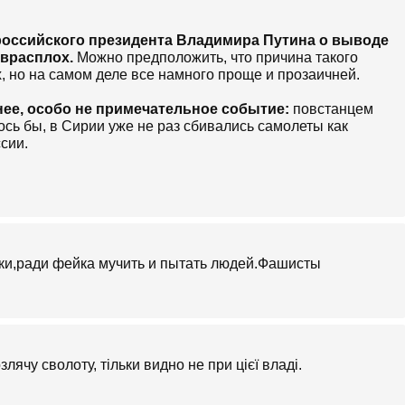
 российского президента Владимира Путина о выводе
 врасплох.
Можно предположить, что причина такого
х, но на самом деле все намного проще и прозаичней.
е, особо не примечательное событие:
повстанцем
ось бы, в Сирии уже не раз сбивались самолеты как
сии.
т сбили, а в том с помощью
КАКОГО
оружия это
ничтожены при помощи обычных зенитных орудий. Сбить
оружия - скорее большая удача, чем успешный бой.
ки,ради фейка мучить и пытать людей.Фашисты
именили переносные зенитно-ракетные комплексы
 что и стало одним из переломных моментов
 Свободной Армии подобного оружия, выполнять
лячу сволоту, тільки видно не при цієї владі.
айне небезопасно и неэффективно.
Соответствующее
ргей Гуляев.