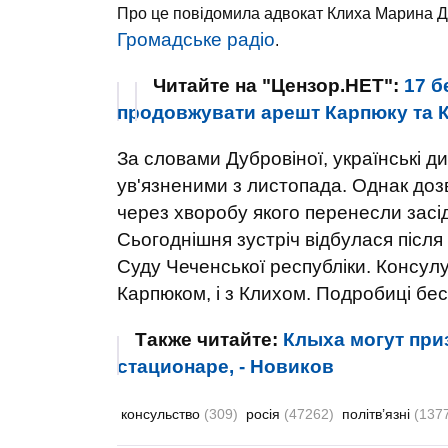
Про це повідомила адвокат Клиха Марина Д
Громадське радіо
.
Читайте на "Цензор.НЕТ":
17 б
продовжувати арешт Карпюку та К
За словами Дубровіної, українські д
ув'язненими з листопада. Однак дозв
через хворобу якого перенесли засі
Сьогоднішня зустріч відбулася після
Суду Чеченської республіки. Консулу 
Карпюком, і з Клихом. Подробиці бесі
Также читайте:
Клыха могут при
стационаре, - Новиков
консульство
(309)
росія
(47262)
політв’язні
(137