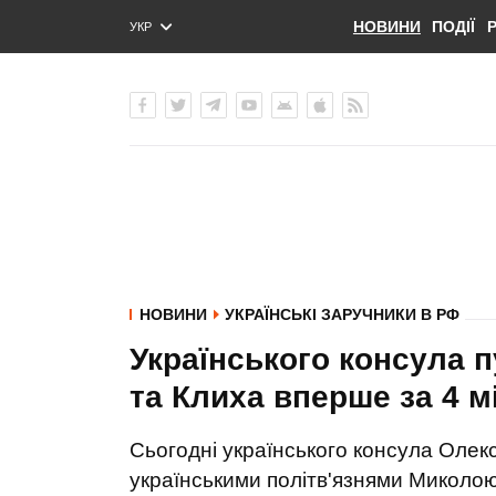
НОВИНИ
ПОДІЇ
УКР
ENG
РУС
НОВИНИ
УКРАЇНСЬКІ ЗАРУЧНИКИ В РФ
Українського консула п
та Клиха вперше за 4 мі
Сьогодні українського консула Олек
українськими політв'язнями Миколо