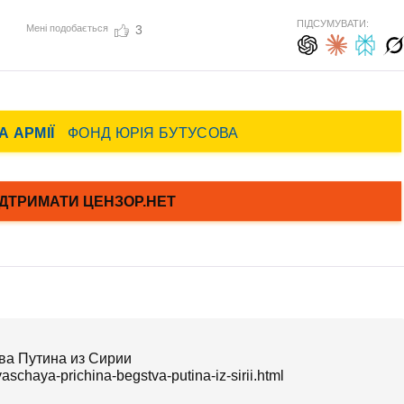
ПІДСУМУВАТИ:
Мені подобається
3
ва Путина из Сирии
yaschaya-prichina-begstva-putina-iz-sirii.html