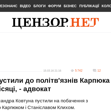
РЕЗОНАНС
ВІДЕО
БЛОГИ
ФОРУМ
БІЗНЕС
ПУБЛІКАЦІЇ
КОЛ
5 742
12
15.03.16 21:16
устили до політв'язнів Карпюка
сяці, - адвокат
сандра Ковтуна пустили на побачення з
ю Карпюком і Станіславом Клихом.