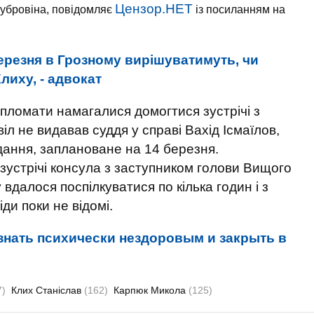
Цензор.НЕТ
убровіна, повідомляє
із посиланням на
ерезня в Грозному вирішуватимуть, чи
лиху, - адвокат
ипломати намагалися домогтися зустрічі з
іл не видавав суддя у справі Вахід Ісмаїлов,
дання, заплановане на 14 березня.
 зустрічі консула з заступником голови Вищого
вдалося поспілкуватися по кілька годин і з
ди поки не відомі.
знать психически нездоровым и закрыть в
7)
Клих Станіслав
(162)
Карпюк Микола
(125)