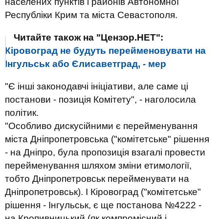
населених пунктів і районів Автономної
Республіки Крим та міста Севастополя.
Читайте також на "Цензор.НЕТ":
Кіровоград не будуть перейменовувати на
Інгульськ або Єлисаветград, - мер
"Є інші законодавчі ініціативи, але саме ці
постанови - позиція Комітету", - наголосила
політик.
"Особливо дискусійними є перейменування
міста Дніпропетровська ("комітетське" рішення
- на Дніпро, була пропозиція взагалі провести
перейменування шляхом зміни етимології,
тобто Дніпропетровськ перейменувати на
Дніпропетровськ). І Кіровоград ("комітетське"
рішення - Інгульськ, є ще постанова №4222 -
на Кропивницький (як компромісний і