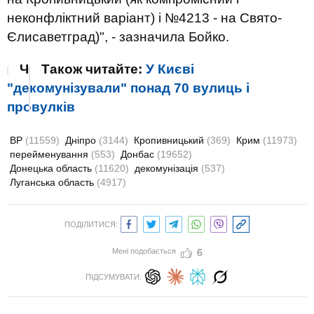
неконфліктний варіант) і №4213 - на Свято-
Єлисаветград)", - зазначила Бойко.
Ч
Також читайте:
У Києві
"декомунізували" понад 70 вулиць і
провулків
ВР
(11559)
Дніпро
(3144)
Кропивницький
(369)
Крим
(11973)
перейменування
(553)
Донбас
(19652)
Донецька область
(11620)
декомунізація
(537)
Луганська область
(4917)
ПОДІЛИТИСЯ:
Мені подобається
6
ПІДСУМУВАТИ: