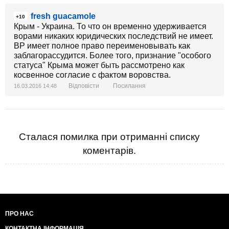
fresh guacamole
+10
Крым - Украина. То что он временно удерживается
ворами никаких юридических последствий не имеет.
ВР имеет полное право переименовывать как
заблагорассудится. Более того, признание "особого
статуса" Крыма может быть рассмотрено как
косвенное согласие с фактом воровства.
Відповісти
Посилання
16.03.2016 14:48
Сталася помилка при отриманні списку
коментарів.
ПРО НАС
КОНТАКТНА ІНФОРМАЦІЯ