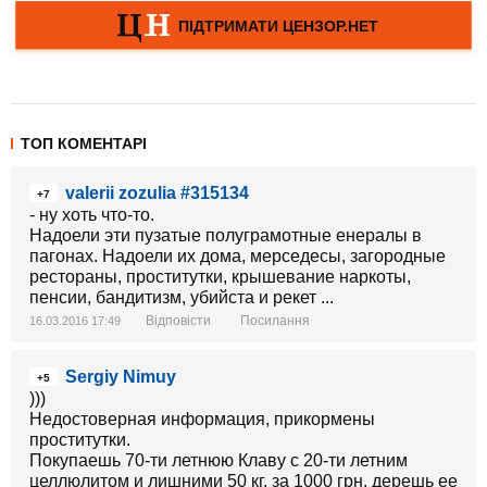
ТОП КОМЕНТАРІ
valerii zozulia #315134
+7
- ну хоть что-то.
Надоели эти пузатые полуграмотные енералы в
пагонах. Надоели их дома, мерседесы, загородные
рестораны, проститутки, крышевание наркоты,
пенсии, бандитизм, убийста и рекет ...
Відповісти
Посилання
16.03.2016 17:49
Sergiy Nimuy
+5
)))
Недостоверная информация, прикормены
проститутки.
Покупаешь 70-ти летнюю Клаву с 20-ти летним
целлюлитом и лишними 50 кг. за 1000 грн, дерешь ее