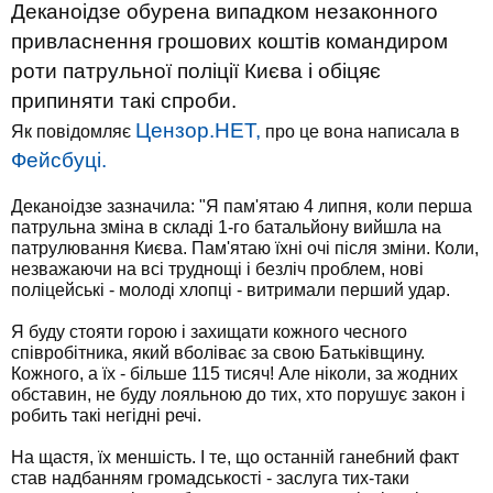
Деканоідзе обурена випадком незаконного
привласнення грошових коштів командиром
роти патрульної поліції Києва і обіцяє
припиняти такі спроби.
Цензор.НЕТ,
Як повідомляє
про це вона написала в
Фейсбуці.
Деканоідзе зазначила: "Я пам'ятаю 4 липня, коли перша
патрульна зміна в складі 1-го батальйону вийшла на
патрулювання Києва. Пам'ятаю їхні очі після зміни. Коли,
незважаючи на всі труднощі і безліч проблем, нові
поліцейські - молоді хлопці - витримали перший удар.
Я буду стояти горою і захищати кожного чесного
співробітника, який вболіває за свою Батьківщину.
Кожного, а їх - більше 115 тисяч! Але ніколи, за жодних
обставин, не буду лояльною до тих, хто порушує закон і
робить такі негідні речі.
На щастя, їх меншість. І те, що останній ганебний факт
став надбанням громадськості - заслуга тих-таки