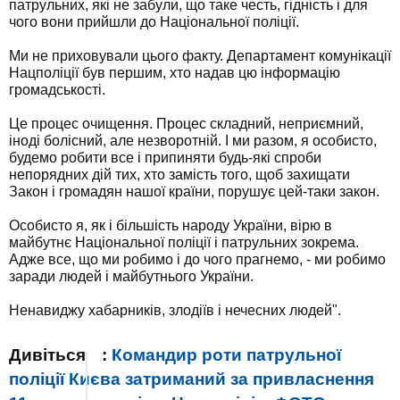
патрульних, які не забули, що таке честь, гідність і для
чого вони прийшли до Національної поліції.
Ми не приховували цього факту. Департамент комунікації
Нацполіції був першим, хто надав цю інформацію
громадськості.
Це процес очищення. Процес складний, неприємний,
іноді болісний, але незворотній. І ми разом, я особисто,
будемо робити все і припиняти будь-які спроби
непорядних дій тих, хто замість того, щоб захищати
Закон і громадян нашої країни, порушує цей-таки закон.
Особисто я, як і більшість народу України, вірю в
майбутнє Національної поліції і патрульних зокрема.
Адже все, що ми робимо і до чого прагнемо, - ми робимо
заради людей і майбутнього України.
Ненавиджу хабарників, злодіїв і нечесних людей".
Дивіться
:
Командир роти патрульної
поліції Києва затриманий за привласнення