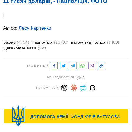
11 тисяч доларів, - Нацполіція. ФОТО
Автор:
Леся Карпенко
хабар
(4454)
Нацполіція
(15799)
патрульна поліція
(1469)
Деканоідзе Хатія
(224)
ПОДІЛИТИСЯ:
Мені подобається
1
ПІДСУМУВАТИ: