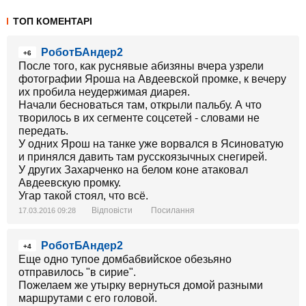
ТОП КОМЕНТАРІ
РоботБАндер2
+6
После того, как руснявые абизяны вчера узрели
фотографии Яроша на Авдеевской промке, к вечеру
их пробила неудержимая диарея.
Начали бесноваться там, открыли пальбу. А что
творилось в их сегменте соцсетей - словами не
передать.
У одних Ярош на танке уже ворвался в Ясиноватую
и принялся давить там русскоязычных снегирей.
У других Захарченко на белом коне атаковал
Авдеевскую промку.
Угар такой стоял, что всё.
Відповісти
Посилання
17.03.2016 09:28
РоботБАндер2
+4
Еще одно тупое домбабвийское обезьяно
отправилось "в сирие".
Пожелаем же утырку вернуться домой разными
маршрутами с его головой.