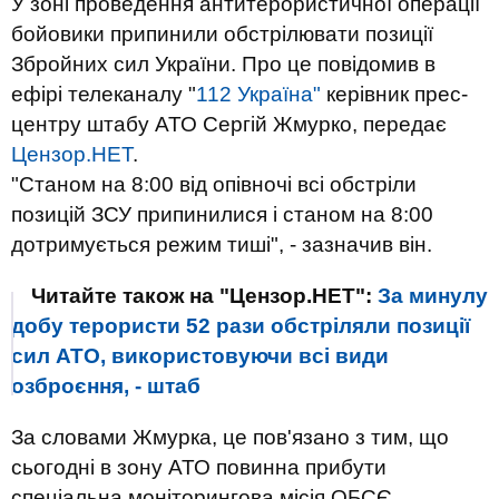
У зоні проведення антитерористичної операції
бойовики припинили обстрілювати позиції
Збройних сил України. Про це повідомив в
ефірі телеканалу "
112 Україна"
керівник прес-
центру штабу АТО Сергій Жмурко, передає
Цензор.НЕТ
.
"Станом на 8:00 від опівночі всі обстріли
позицій ЗСУ припинилися і станом на 8:00
дотримується режим тиші", - зазначив він.
Читайте також на "Цензор.НЕТ":
За минулу
добу терористи 52 рази обстріляли позиції
сил АТО, використовуючи всі види
озброєння, - штаб
За словами Жмурка, це пов'язано з тим, що
сьогодні в зону АТО повинна прибути
спеціальна моніторингова місія ОБСЄ.