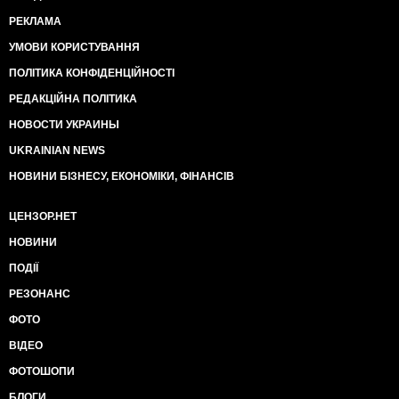
тех РОВД, куда позже свозили задержанных
РЕКЛАМА
майдановцев. Возле окон поставили сотрудников
«Беркута» с приказом смотреть и не вмешиваться.
УМОВИ КОРИСТУВАННЯ
Трактор на место событий приехать без помощи
ПОЛІТИКА КОНФІДЕНЦІЙНОСТІ
МВД Украины не мог.
То есть, ситуацию в Киеве раскачивал не Запад, как
РЕДАКЦІЙНА ПОЛІТИКА
утверждает путинская пропаганда. Украину
НОВОСТИ УКРАИНЫ
раскачивали московские спецушники,
придерживаясь четко расписанного сценария. Не их
UKRAINIAN NEWS
вина, что все пошло не так. Ошибка была заложена
НОВИНИ БІЗНЕСУ, ЕКОНОМІКИ, ФІНАНСІВ
в планировании. Вирус, разрушивший систему
управления ситуацией, был внутренним
аппаратным, а не внешним программным.
ЦЕНЗОР.НЕТ
НОВИНИ
ПОДІЇ
РЕЗОНАНС
ФОТО
ВІДЕО
ФОТОШОПИ
БЛОГИ