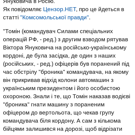
Януковича в Росію.
Як повідомляє
Цензор.НЕТ
, про це йдеться в
статті
"Комсомольської правди"
.
"Томін (командувач Силами спеціальних
операцій РФ, - ред.) з другим взводом рятував
Віктора Януковича на російсько-українському
кордоні, де була засідка, де один з наших
(російських, - ред.) офіцерів був поранений під
час обстрілу "броника" командувача, на якому
він прикривав відхід колони автомашин з
українським президентом і його особистою
охороною. Знали і те, що Томін наказав водієві
"броника" гнати машину з пораненим
офіцером до вертольота, що чекав групу
командувача біля кордону. А сам з кількома
бійцями залишився на дорозі, щоб відрізати