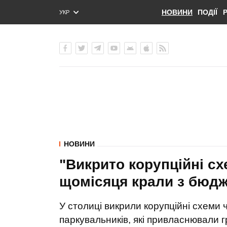
НОВИНИ
ПОДІЇ
УКР
ENG
РУС
НОВИНИ
"Викрито корупційні сх
щомісяця крали з бюдже
У столиці викрили корупційні схеми 
паркувальників, які привласнювали 