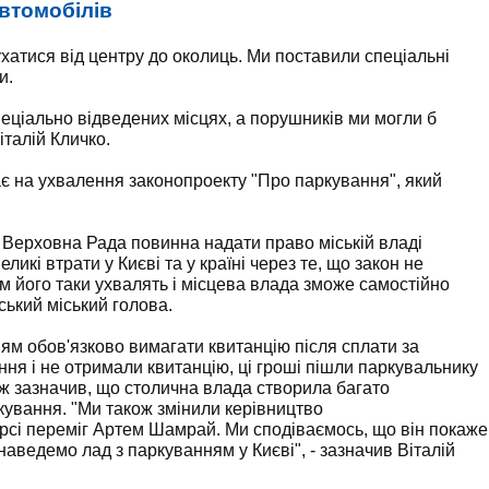
автомобілів
хатися від центру до околиць. Ми поставили спеціальні
и.
еціально відведених місцях, а порушників ми могли б
італій Кличко.
ає на ухвалення законопроекту "Про паркування", який
 Верховна Рада повинна надати право міській владі
икі втрати у Києві та у країні через те, що закон не
 його таки ухвалять і місцева влада зможе самостійно
ський міський голова.
ням обов'язково вимагати квитанцію після сплати за
ня і не отримали квитанцію, ці гроші пішли паркувальнику
кож зазначив, що столична влада створила багато
кування. "Ми також змінили керівництво
урсі переміг Артем Шамрай. Ми сподіваємось, що він покаже
наведемо лад з паркуванням у Києві", - зазначив Віталій