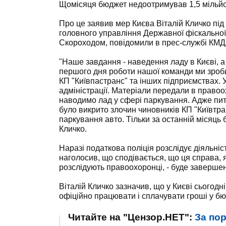
Щомісяця бюджет недоотримував 1,5 мільйо
Про це заявив мер Києва Віталій Кличко під
головного управління Державної фіскальної 
Скороходом, повідомили в прес-службі КМД
"Наше завдання - наведення ладу в Києві, а
першого дня роботи нашої команди ми зроби
КП "Київпастранс" та інших підприємствах. Ус
адміністрації. Матеріали передали в правоо
наводимо лад у сфері паркування. Адже пит
було викрито злочин чиновників КП "Київтра
паркування авто. Тільки за останній місяць б
Кличко.
Наразі податкова поліція розслідує діяльніст
наголосив, що сподівається, що ця справа, я
розслідують правоохоронці, - буде завершена
Віталій Кличко зазначив, що у Києві сьогодн
офіційно працювати і сплачувати гроші у бю
Читайте на "Цензор.НЕТ":
За по