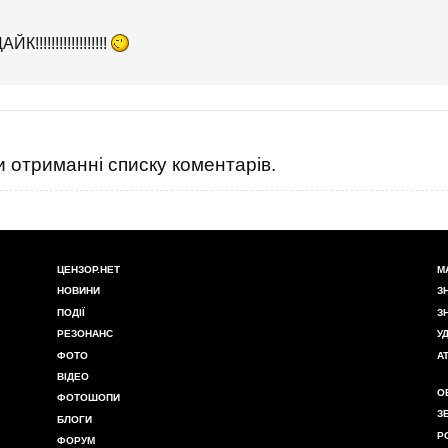
!!!!!!!!!!!!!!!!
 отриманні списку коментарів.
ЦЕНЗОР.НЕТ
М
НОВИНИ
З
ПОДІЇ
З
РЕЗОНАНС
У
ФОТО
А
ВІДЕО
О
ФОТОШОПИ
З
БЛОГИ
Р
ФОРУМ