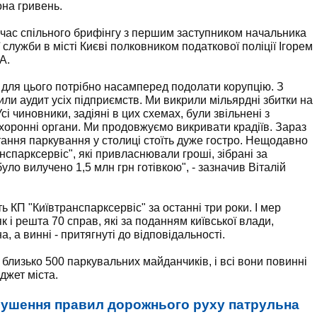
на гривень.
 час спільного брифінгу з першим заступником начальника
служби в місті Києві полковником податкової поліції Ігорем
А.
 для цього потрібно насамперед подолати корупцію. З
ли аудит усіх підприємств. Ми викрили мільярдні збитки на
і чиновники, задіяні в цих схемах, були звільнені з
хоронні органи. Ми продовжуємо викривати крадіїв. Зараз
ання паркування у столиці стоїть дуже гостро. Нещодавно
нспарксервіс", які привласнювали гроші, зібрані за
уло вилучено 1,5 млн грн готівкою", - зазначив Віталій
ь КП "Київтранспарксервіс" за останні три роки. І мер
к і решта 70 справ, які за поданням київської влади,
, а винні - притягнуті до відповідальності.
і близько 500 паркувальних майданчиків, і всі вони повинні
джет міста.
рушення правил дорожнього руху патрульна