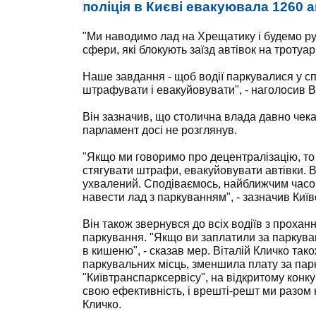
поліція в Києві евакуювала 1260 
"Ми наводимо лад на Хрещатику і будемо ру
сфери, які блокують заїзд автівок на тротуар
Наше завдання - щоб водії паркувалися у сп
штрафувати і евакуйовувати", - наголосив В
Він зазначив, що столична влада давно чек
парламент досі не розглянув.
"Якщо ми говоримо про децентралізацію, то
стягувати штрафи, евакуйовувати автівки. Вел
ухвалений. Сподіваємось, найближчим часом
навести лад з паркуванням", - зазначив Київ
Він також звернувся до всіх водіїв з прохан
паркування. "Якщо ви заплатили за паркуван
в кишеню", - сказав мер. Віталій Кличко та
паркувальних місць, зменшила плату за пар
"Київтранспарксервісу", на відкритому конк
свою ефективність, і врешті-решт ми разом 
Кличко.