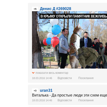
Денис Д #269028
+5
показати весь коментар
Відповісти
Посилання
18.03.2016 14:46
uran31
+3
Виталька - Да простые люди эти схем еще
Відповісти
Посилання
18.03.2016 14:46