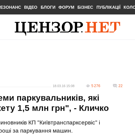
РЕЗОНАНС
ВІДЕО
БЛОГИ
ФОРУМ
БІЗНЕС
ПУБЛІКАЦІЇ
КОЛ
5 276
22
18.03.16 15:08
еми паркувальників, які
ту 1,5 млн грн", - Кличко
чиновників КП "Київтранспарксервіс" і
гроші за паркування машин.