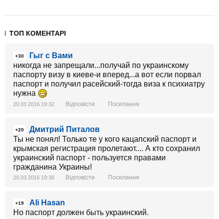
ТОП КОМЕНТАРІ
Гыг с Вами
+30
никогда не запрещали...получай по украинскому
паспорту визу в киеве-и вперед...а вот если порвал
паспорт и получил расейский-тогда виза к психиатру
нужна
Відповісти
Посилання
20.03.2016 19:32
Дмитрий Питалов
+20
Ты не понял! Только те у кого кацапский паспорт и
крымская регистрация пролетают.... А кто сохранил
украинский паспорт - пользуется правами
гражданина Украины!
Відповісти
Посилання
20.03.2016 19:38
Ali Hasan
+19
Но паспорт должен быть украинский.