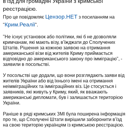
в'їзд для громадян України з кримської
реєстрацією.
Цензор.НЕТ
Про це повідомляє
з посиланням на
Крим.Реалії
"
".
"Не існує установок або політики, які б не дозволяли
кримчанам, які мають візу, в'їжджати до Сполучених
Штатів. Рішення за кожною заявою на отримання
американської візи від жителів Криму приймається
відповідно до американського закону про імміграцію", -
заявили в посольстві.
У посольстві ще додали, що вони розглядають заяви від
жителів України або від їхнього імені на отримання
неімміграційних та імміграційних віз. Це стосується і
заявників, які живуть у Криму, який, як вважають
американські дипломати, був і залишається територією
України.
Раніше в ряді кримських ЗМІ була поширена інформація
про те, що Сполучені Штати вирішили заборонити в'їзд
на свою територію українцям із кримською реєстрацією.