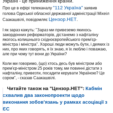
Україні - це приниження країни.
"112 Україна"
Про це в ефірі телеканалу
заявив
голова Одеської обласної державної адміністрації Міхеіл
Цензор.НЕТ
Саакашвілі, повідомляє
.
І як зараз кажуть: "Зараз ми привеземо якихось
закордонних реформаторів, дістанемо з нафталіну
якогось колишнього східноєвропейського прем'єр-
міністра і міністра". Хороші люди можуть бути, і деяких із
них, про яких говорять, я їх знаю, я їх люблю і поважаю,
але при чому тут вони до України?
Коли ми говоримо, (що) хтось десь був міністром або
прем'єр-міністром 25 років тому, ми повинні дістати з
нафталіну, привезти, посадити керувати Україною? Це
сором", - сказав Саакашвілі.
Читайте також на "Цензор.НЕТ":
Кабмін
схвалив два законопроекти щодо
виконання зобов'язань у рамках асоціації з
ЄС