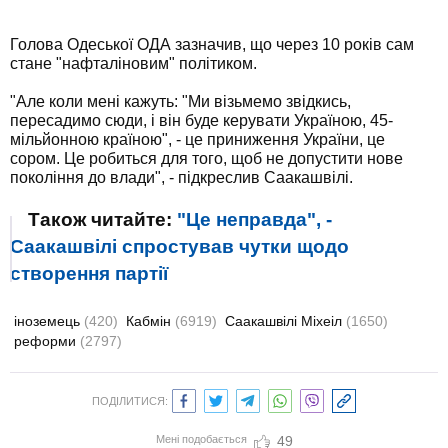
Голова Одеської ОДА зазначив, що через 10 років сам
стане "нафталіновим" політиком.
"Але коли мені кажуть: "Ми візьмемо звідкись,
пересадимо сюди, і він буде керувати Україною, 45-
мільйонною країною", - це приниження України, це
сором. Це робиться для того, щоб не допустити нове
покоління до влади", - підкреслив Саакашвілі.
Також читайте:
"Це неправда", -
Саакашвілі спростував чутки щодо
створення партії
іноземець
(420)
Кабмін
(6919)
Саакашвілі Міхеіл
(1650)
реформи
(2797)
ПОДІЛИТИСЯ:
Мені подобається
49