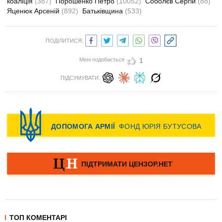
коаліція
(387)
Порошенко Петро
(10052)
Соболєв Сергій
(88)
Яценюк Арсеній
(892)
Батьківщина
(533)
ПОДІЛИТИСЯ:
Мені подобається
1
ПІДСУМУВАТИ:
ТОП КОМЕНТАРІ