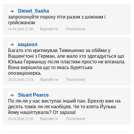
Diesel_Sasha
+6
запропонуйте пороху піти разом з шокіним і
гройсманом
Відповісти
Посилання
24.03.2016 17:05
кацахол
+5
Багато хто критикував Тимешенко за обійми у
Вашингтоні з Герман, але мало хто здогадується що
Юлька Германшу після пластики просто не впізнала.
Вона вирішила що то якась бурятська
опозиціонерка.
Відповісти
Посилання
24.03.2016 17:19
Stuart Pearce
+5
По ля-ля у нас виступає інший пан. Брехло вже на
десять томів ля-ля наобіцяв. Чи то клята Йулька
йому нашіптувала? От зараза!
Відповісти
Посилання
24.03.2016 17:20