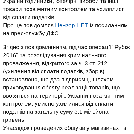
України годинники, ювелірні вироби та інші
товари поза митним контролем та ухилялися
від сплати податків.
Про це повідомляє
Цензор.НЕТ
із посиланням
на прес-службу ДФС.
Згідно з повідомленням, під час операції "Рубіж
2016" та розслідування кримінального
провадження, відкритого за ч. 3 ст. 212
(ухилення від сплати податків, зборів)
встановлено, що два підприємці, шляхом
приховування обсягу реалізації товарів, що
ввозяться на територію України поза митним
контролем, умисно ухилилися від сплати
податків на загальну суму 3,1 мільйона
гривень.
Унаслідок проведених обшуків у магазинах і в