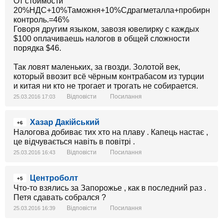
От стоимости
20%НДС+10%Таможня+10%Сдрагметалла+пробирный
контроль.=46%
Говоря другим языком, завозя ювелирку с каждых
$100 оплачиваешь налогов в общей сложности
порядка $46.
Так ловят маленьких, за гвозди. Золотой век,
который ввозит всё чёрным контрабасом из турции
и китая ни кто не трогает и трогать не собирается.
Відповісти
Посилання
25.03.2016 17:03
Хазар Дакійський
+6
Налогова добиває тих хто на плаву . Капець настає ,
це відчувається навіть в повітрі .
Відповісти
Посилання
25.03.2016 16:43
Центроболт
+5
Что-то взялись за Запорожье , как в последний раз .
Петя сдавать собрался ?
Відповісти
Посилання
25.03.2016 16:39