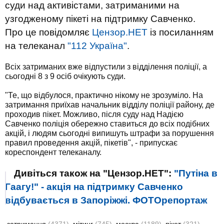
суди над активістами, затриманими на
узгодженому пікеті на підтримку Савченко.
Про це повідомляє
Цензор.НЕТ
із посиланням
на телеканал
"112 Україна"
.
Всіх затриманих вже відпустили з відділення поліції, а
сьогодні 8 з 9 осіб очікують суди.
"Те, що відбулося, практично нікому не зрозуміло. На
затримання приїхав начальник відділу поліції району, де
проходив пікет. Можливо, після суду над Надією
Савченко поліція обережно ставиться до всіх подібних
акцій, і людям сьогодні випишуть штрафи за порушення
правил проведення акцій, пікетів", - припускає
кореспондент телеканалу.
Дивіться також на "Цензор.НЕТ":
"Путіна в
Гаагу!" - акція на підтримку Савченко
відбувається в Запоріжжі. ФОТОрепортаж