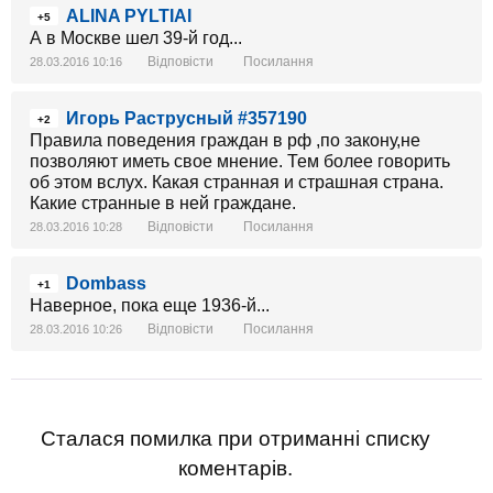
ALINA PYLTIAI
+5
А в Москве шел 39-й год...
Відповісти
Посилання
28.03.2016 10:16
Игорь Раструсный #357190
+2
Правила поведения граждан в рф ,по закону,не
позволяют иметь свое мнение. Тем более говорить
об этом вслух. Какая странная и страшная страна.
Какие странные в ней граждане.
Відповісти
Посилання
28.03.2016 10:28
Dombass
+1
Наверное, пока еще 1936-й...
Відповісти
Посилання
28.03.2016 10:26
Сталася помилка при отриманні списку
коментарів.