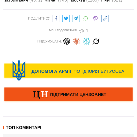
затримання
(4371)
мітинг
(745)
москва
(1189)
пікет
(321)
ПОДІЛИТИСЯ:
Мені подобається
1
ПІДСУМУВАТИ:
ТОП КОМЕНТАРІ