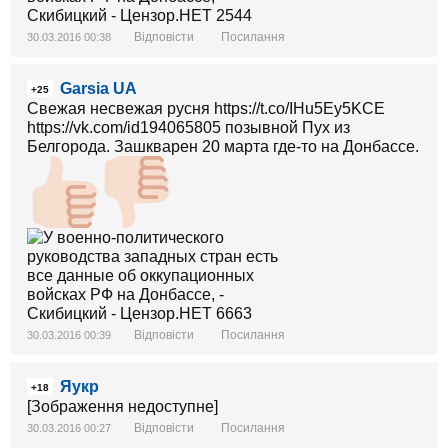
Відповісти
Посилання
30.03.2016 00:38
Garsia UA
+25
Свежая несвежая русня https://t.co/IHu5Ey5KCE
https://vk.com/id194065805 позывной Пух из
Белгорода. Зашкварен 20 марта где-то на Донбассе.
Відповісти
Посилання
30.03.2016 00:39
Яукр
+18
[Зображення недоступне]
Відповісти
Посилання
30.03.2016 00:27