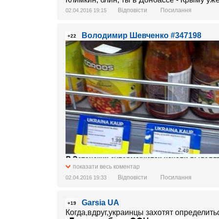
Відповісти
Посилання
02.04.2016 19:15
Володимир Шевченко #347198
+22
показати весь коментар
Відповісти
Посилання
02.04.2016 19:33
Garsia UA
+19
Когда,вдруг,украинцы захотят определить