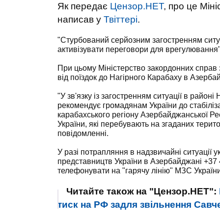
Як
передає
Цензор.НЕТ
,
про це
Міні
написав
у
Твіттері
.
"Стурбований серйозним загостренням ситуа
активізувати переговори для врегулювання",
При цьому Міністерство закордонних справ
від поїздок до Нагірного Карабаху в Азерба
"У зв'язку із загостренням ситуації в район
рекомендує громадянам України до стабілізац
карабахського регіону Азербайджанської Рес
України, які перебувають на згаданих терито
повідомленні.
У разі потрапляння в надзвичайні ситуації 
представництв України в Азербайджані +37 
телефонувати на "гарячу лінію" МЗС України
Читайте також на "Цензор.НЕТ":
тиск на РФ задля звільнення Савче