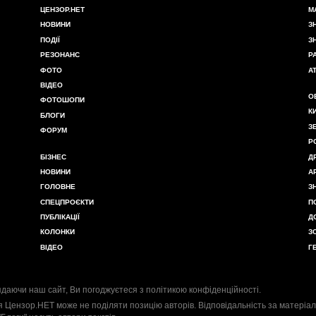
ЦЕНЗОР.НЕТ
М
НОВИНИ
З
ПОДІЇ
З
РЕЗОНАНС
Р
ФОТО
А
ВІДЕО
О
ФОТОШОПИ
К
БЛОГИ
З
ФОРУМ
Р
БІЗНЕС
Д
НОВИНИ
А
ГОЛОВНЕ
З
СПЕЦПРОЄКТИ
П
ПУБЛІКАЦІЇ
Д
КОЛОНКИ
З
ВІДЕО
Г
даючи наш сайт, Ви погоджуєтеся з
політикою конфіденційності
.
я Цензор.НЕТ може не поділяти позицію авторів. Відповідальність за матеріал