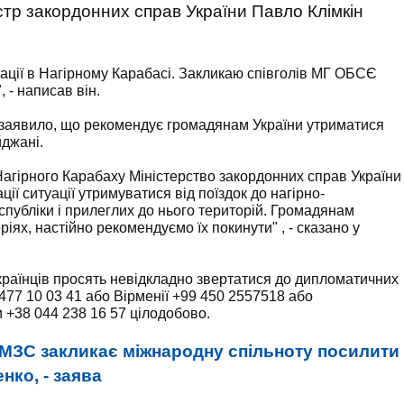
стр
закордонних справ
України
Павло
Клімкін
ції в Нагірному Карабасі. Закликаю співголів МГ ОБСЄ
 - написав він.
 заявило, що рекомендує громадянам України утриматися
йджані.
і Нагірного Карабаху Міністерство закордонних справ України
ії ситуації утримуватися від поїздок до нагірно-
публіки і прилеглих до нього територій. Громадянам
ріях, настійно рекомендуємо їх покинути" , - сказано у
українців просять невідкладно звертатися до дипломатичних
477 10 03 41 або Вірменії +99 450 2557518 або
 +38 044 238 16 57 цілодобово.
МЗС закликає міжнародну спільноту посилити
нко, - заява