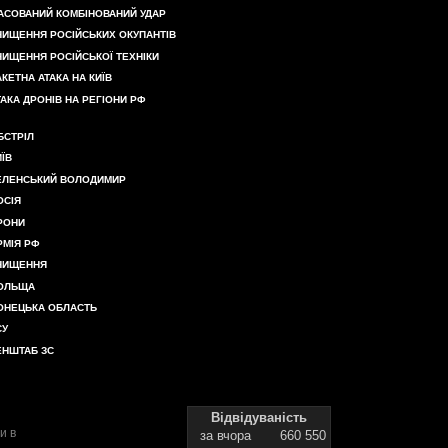
АСОВАНИЙ КОМБІНОВАНИЙ УДАР
НИЩЕННЯ РОСІЙСЬКИХ ОКУПАНТІВ
НИЩЕННЯ РОСІЙСЬКОЇ ТЕХНІКИ
АКЕТНА АТАКА НА КИЇВ
ТАКА ДРОНІВ НА РЕГІОНИ РФ
БСТРІЛ
ИЇВ
ЕЛЕНСЬКИЙ ВОЛОДИМИР
ОСІЯ
РОНИ
РМІЯ РФ
НИЩЕННЯ
ОЛЬЩА
ОНЕЦЬКА ОБЛАСТЬ
СУ
ЕНШТАБ ЗС
Відвідуваність
и в
за вчора
660 550