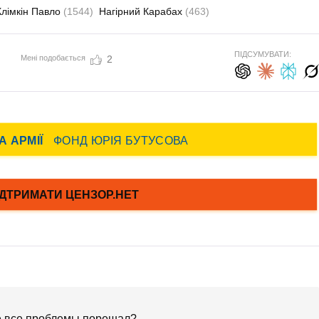
Клімкін Павло
(1544)
Нагірний Карабах
(463)
ПІДСУМУВАТИ:
Мені подобається
2
же все проблемы порешал?