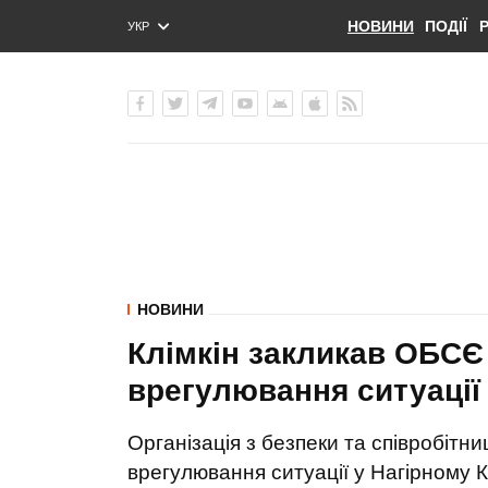
НОВИНИ
ПОДІЇ
УКР
ENG
РУС
НОВИНИ
Клімкін закликав ОБСЄ
врегулювання ситуації
Організація з безпеки та співробітн
врегулювання ситуації у Нагірному К