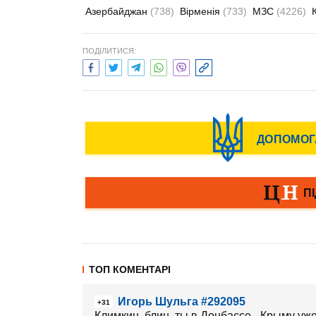
Азербайджан
(738)
Вірменія
(733)
МЗС
(4226)
ПОДІЛИТИСЯ:
ТОП КОМЕНТАРІ
Игорь Шульга #292095
+31
Климкин, блин, ты в Донбассе - Крыму у