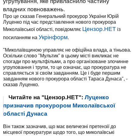
угрупування, яке привласнило частину
владних повноважень.
Про це сказав Генеральний прокурор України Юрій
Луценко під час представлення нового прокурора
Цензор.НЕТ
Миколаївської області, повідомляє
із
Укрінформ
посиланням на
.
"Миколаївщиною управляє не офіційна влада, а тіньова.
Оскільки слово "Мультик" в цьому місті викликає не
спогади про мультфільми, а про організоване злочинне
угруповання і трупи, то це означає, що прокуратура не
справляється зі своїм завданням. Це і буде першим
завданням нового прокурора області Тараса Дунаса", -
сказав Луценко.
Читайте на "Цензор.НЕТ":
Луценко
призначив прокурором Миколаївської
області Дунаса
Він також зазначив, що має величезні претензії до
місцевої прокуратури щодо того, що миколаївські