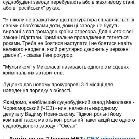
суднобудівні заводи перебувають або в жахливому стані,
або в "російських" руках.
"Я ніколи не вважатиму, що прокуратура справляється зі
своїми обов'язками доти, доки ці заводи не будуть
вирвані з лап громадян країни-агресора. Для цього є всі
законні підстави. Кримінальне провадження тягнеться
роками. Треба не боятися наступати і не боятися навіть
великого нардепа, який регулярно дзвонить у церковні
дзвони", - сказав Генпрокурор.
"Мультиком" у Миколаєві називають одного з місцевих
кримінальних авторитетів.
Луценко дав новому прокуророві 3-4 місяці для
наведення порядку в області.
Як відомо, найбільший суднобудівний завод Миколаєва -
Чорноморський (ЧСЗ) - нині належить народному
депутату Вадиму Новинському. Підконтрольні йому
компанії також мають контрольний пакет акцій ще одного
суднобудівного заводу - "Океан".
Дивіться на "Цензор.НЕТ:
СБУ ліквідувала