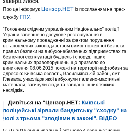
завершилося.
Цензор.НЕТ
Про це інформує
із посиланням на прес-
ГПУ.
службу
"Головним слідчим управлінням Національної поліції
України завершено досудове розслідування в
кримінальному провадженні за фактом порушення
встановлених законодавством вимог пожежної безпеки,
правил безпеки на вибухонебезпечних підприємствах та
безпечної експлуатації будівель і споруд, інших
кримінальних правопорушень, що призвело до
виникнення 08.06.2015 пожежі на території нафтобази за
адресою: Київська область, Васильківській район, смт
Глеваха, унаслідок якої вибухнули паливно-мастильні
матеріали, загинули люди та завдано інших тяжких
наслідків.
Дивіться на "Цензор.НЕТ:
Київські
поліцейські зірвали бандитську "сходку" на
чолі з трьома "злодіями в законі". ВІДЕО
01.07.2016 обвинувальний акт щодо 4 обвинувачених