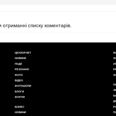
 отриманні списку коментарів.
ЦЕНЗОР.НЕТ
М
НОВИНИ
З
ПОДІЇ
А
РЕЗОНАНС
Р
ФОТО
З
ВІДЕО
О
ФОТОШОПИ
З
БЛОГИ
К
ФОРУМ
Д
БІЗНЕС
Р
НОВИНИ
П