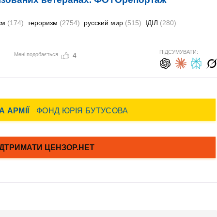
зм
(174)
тероризм
(2754)
русский мир
(515)
ІДІЛ
(280)
ПІДСУМУВАТИ:
Мені подобається
4