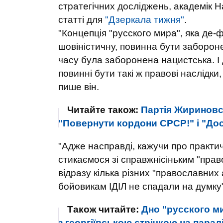
стратегічних досліджень, академік Н
статті для
"Дзеркала тижня"
.
"Концепція "русского мира", яка де-
шовіністичну, повинна бути забороне
часу була заборонена нацистська. І 
повинні бути такі ж правові наслідки, 
пише він.
Читайте також:
Партія Жириновс
"Повернути кордони СРСР!" і "До
"Адже насправді, кажучи про практи
стикаємося зі справжнісіньким "право
відразу кілька різних "православних а
бойовикам ІДІЛ не спадали на думку"
Також читайте:
Дно "русского ми
з георгіївською стрічкою на пар