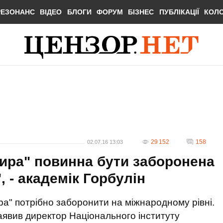
РЕЗОНАНС
ВІДЕО
БЛОГИ
ФОРУМ
БІЗНЕС
ПУБЛІКАЦІЇ
КОЛ
29 152
158
02.07.16 13:03
мира" повинна бути заборонена
, - академік Горбулін
ра" потрібно заборонити на міжнародному рівні.
заявив директор Національного інституту