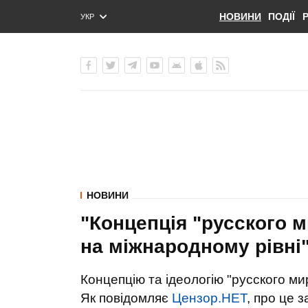
НОВИНИ
ПОДІЇ
УКР
ENG
РУС
НОВИНИ
"Концепція "русского 
на міжнародному рівні"
Концепцію та ідеологію "русского ми
Як повідомляє
Цензор.НЕТ
, про це 