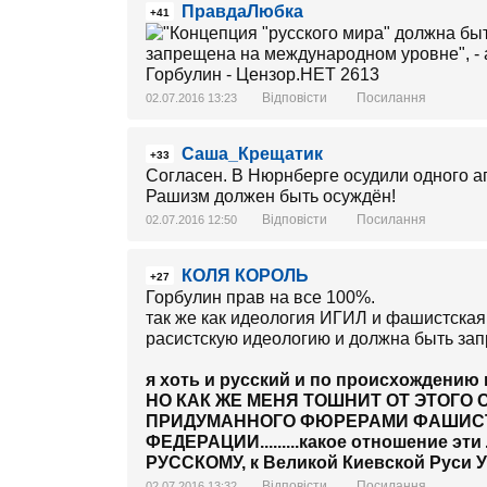
ПравдаЛюбка
+41
Відповісти
Посилання
02.07.2016 13:23
Саша_Крещатик
+33
Согласен. В Нюрнберге осудили одного аг
Рашизм должен быть осуждён!
Відповісти
Посилання
02.07.2016 12:50
КОЛЯ КОРОЛЬ
+27
Горбулин прав на все 100%.
так же как идеология ИГИЛ и фашистская
расистскую идеологию и должна быть за
я хоть и русский и по происхождению и по
НО КАК ЖЕ МЕНЯ ТОШНИТ ОТ ЭТОГО 
ПРИДУМАННОГО ФЮРЕРАМИ ФАШИС
ФЕДЕРАЦИИ.........какое отношение 
РУССКОМУ, к Великой Киевской Руси 
Відповісти
Посилання
02.07.2016 13:32