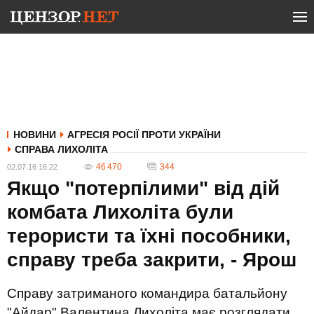
НОВИНИ
АГРЕСІЯ РОСІЇ ПРОТИ УКРАЇНИ
СПРАВА ЛИХОЛІТА
46 470
344
02.07.16 16:22
Якщо "потерпілими" від дій
комбата Лихоліта були
терористи та їхні пособники,
справу треба закрити, - Ярош
Справу затриманого командира батальйону
"Айдар" Валентина Лихоліта має розглядати