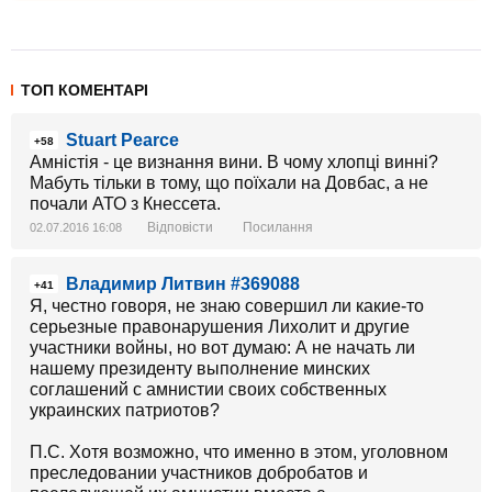
ТОП КОМЕНТАРІ
Stuart Pearce
+58
Амністія - це визнання вини. В чому хлопці винні?
Мабуть тільки в тому, що поїхали на Довбас, а не
почали АТО з Кнессета.
Відповісти
Посилання
02.07.2016 16:08
Владимир Литвин #369088
+41
Я, честно говоря, не знаю совершил ли какие-то
серьезные правонарушения Лихолит и другие
участники войны, но вот думаю: А не начать ли
нашему президенту выполнение минских
соглашений с амнистии своих собственных
украинских патриотов?
П.С. Хотя возможно, что именно в этом, уголовном
преследовании участников добробатов и