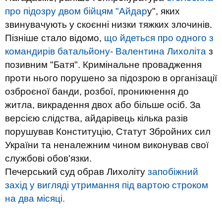
про підозру двом бійцям "Айдар
у", яких
звинувачують у скоєнні низки тяжких злочинів.
Пізніше стало відомо,
що йдеться про одного з
командирів батальйону- Валентина Лихоліта
з
позивним "Батя". Кримінальне провадження
проти нього порушено за підозрою в організації
озброєної банди, розбої, проникнення до
житла, викрадення двох або більше осіб. За
версією слідства, айдарівець кілька разів
порушував Конституцію, Статут Збройних сил
України та неналежним чином виконував свої
службові обов'язки.
Печерський суд обрав Лихоліту
запобіжний
захід у вигляді утримання під вартою строком
на два місяці.