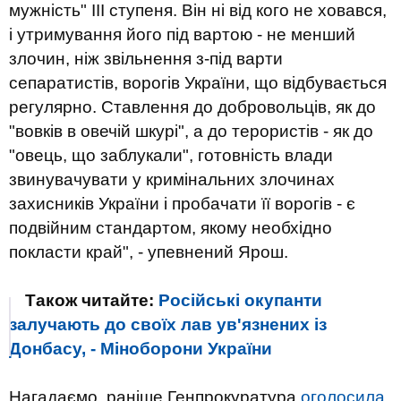
мужність" III ступеня. Він ні від кого не ховався,
і утримування його під вартою - не менший
злочин, ніж звільнення з-під варти
сепаратистів, ворогів України, що відбувається
регулярно. Ставлення до добровольців, як до
"вовків в овечій шкурі", а до терористів - як до
"овець, що заблукали", готовність влади
звинувачувати у кримінальних злочинах
захисників України і пробачати її ворогів - є
подвійним стандартом, якому необхідно
покласти край", - упевнений Ярош.
Також читайте:
Російські окупанти
залучають до своїх лав ув'язнених із
Донбасу, - Міноборони України
Нагадаємо, раніше Генпрокуратура
оголосила