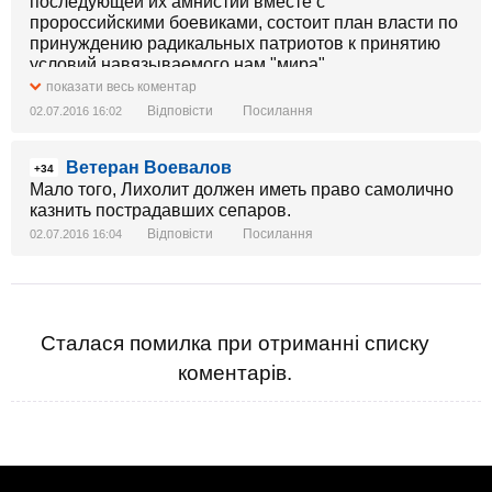
последующей их амнистии вместе с
пророссийскими боевиками, состоит план власти по
принуждению радикальных патриотов к принятию
условий навязываемого нам "мира".
показати весь коментар
Извините за репост.
Відповісти
Посилання
02.07.2016 16:02
Ветеран Воевалов
+34
Мало того, Лихолит должен иметь право самолично
казнить пострадавших сепаров.
Відповісти
Посилання
02.07.2016 16:04
Сталася помилка при отриманні списку
коментарів.