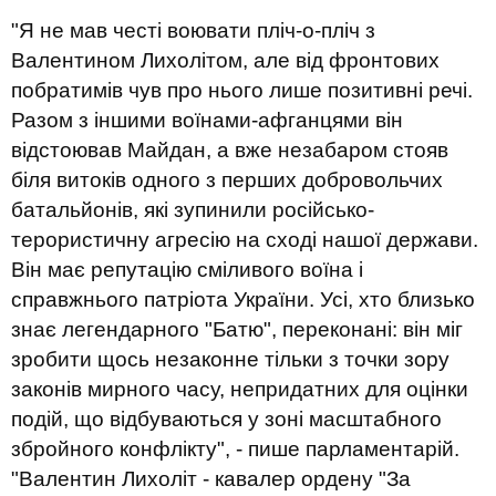
"Я не мав честі воювати пліч-о-пліч з
Валентином Лихолітом, але від фронтових
побратимів чув про нього лише позитивні речі.
Разом з іншими воїнами-афганцями він
відстоював Майдан, а вже незабаром стояв
біля витоків одного з перших добровольчих
батальйонів, які зупинили російсько-
терористичну агресію на сході нашої держави.
Він має репутацію сміливого воїна і
справжнього патріота України. Усі, хто близько
знає легендарного "Батю", переконані: він міг
зробити щось незаконне тільки з точки зору
законів мирного часу, непридатних для оцінки
подій, що відбуваються у зоні масштабного
збройного конфлікту", - пише парламентарій.
"Валентин Лихоліт - кавалер ордену "За