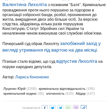
Валентина Лихоліта
з позивним "Батя". Кримінальне
провадження проти нього порушено за підозрою в
організації озброєної банди, розбої, проникнення до
житла, викрадення двох або більше осіб. За версією
слідства, айдарівець кілька разів порушував
Конституцію, Статут Збройних сил України та
неналежним чином виконував свої службові обов'язки.
запобіжний захід у
Печерський суд обрав Лихоліту
вигляді утримання під вартою на два місяці.
відпустив Лихоліта
Пізніше стало відомо, що суд
на
поруки народних депутатів.
Автор:
Лариса Кононенко
Луценко Юрій
(2200)
кримінальна відповідальність
(195)
кримінальний кодекс
(45)
злочинність
(520)
Айдар
(147)
ПОДІЛИТИСЯ: