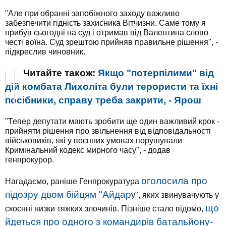
"Але при обранні запобіжного заходу важливо
забезпечити гідність захисника Вітчизни. Саме тому я
прибув сьогодні на суд і отримав від Валентина слово
честі воїна. Суд зрештою прийняв правильне рішення", -
підкреслив чиновник.
Читайте також:
Якщо "потерпілими" від
дій комбата Лихоліта були терористи та їхні
посібники, справу треба закрити, - Ярош
"Тепер депутати мають зробити ще один важливий крок -
прийняти рішення про звільнення від відповідальності
військовиків, які у воєнних умовах порушували
Кримінальний кодекс мирного часу", - додав
генпрокурор.
оголосила про
Нагадаємо, раніше Генпрокуратура
підозру двом бійцям "Айдар
у", яких звинувачують у
що
скоєнні низки тяжких злочинів. Пізніше стало відомо,
йдеться про одного з командирів батальйону-