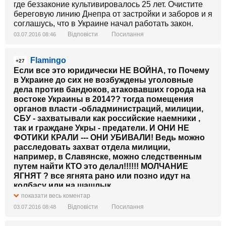
где беззаконие культивировалось 25 лет. Очистите
береговую линию Днепра от застройки и заборов и я
соглашусь, что в Украине начал работать закон.
Відповісти
Посилання
03.07.2016 08:46
Flamingo
+27
Если все это юридически НЕ ВОЙНА, то Почему
в Украине до сих не возбуждены уголовные
дела против бандюков, атаковавших города на
востоке Украины в 2014?? тогда помещения
органов власти -обладминистраций, милиции,
СБУ - захватывали как российские наемники ,
так и граждане Укры - предатели. И ОНИ НЕ
ФОТИКИ КРАЛИ --- ОНИ УБИВАЛИ! Ведь можно
расследовать захват отдела милиции,
например, в Славянске, можно следственным
путем найти КТО это делал!!!!!! МОЛЧАНИЕ
ЯГНЯТ ? все ягнята рано или позно идут на
колбасу или на шашлык
.
показати весь коментар
Відповісти
Посилання
03.07.2016 08:48