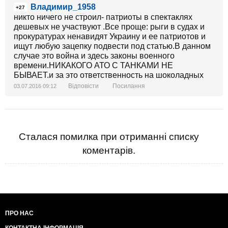
Владимир_1958
+27
никто ничего не строил- патриоты в спектаклях
дешевых не участвуют .Все проще: рыги в судах и
прокуратурах ненавидят Украину и ее патриотов и
ищут любую зацепку подвести под статью.В данном
случае это война и здесь законы военного
времени.НИКАКОГО АТО С ТАНКАМИ НЕ
БЫВАЕТ.и за это ответственность на шоколадных
Відповісти
Посилання
03.07.2016 09:12
Сталася помилка при отриманні списку
коментарів.
ПРО НАС