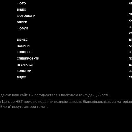
ФОТО
А
ВІДЕО
О
ФОТОШОПИ
К
БЛОГИ
З
ФОРУМ
Р
БІЗНЕС
Д
НОВИНИ
А
ГОЛОВНЕ
З
СПЕЦПРОЄКТИ
П
ПУБЛІКАЦІЇ
Д
КОЛОНКИ
З
ВІДЕО
Г
даючи наш сайт, Ви погоджуєтеся з
політикою конфіденційності
.
я Цензор.НЕТ може не поділяти позицію авторів. Відповідальність за матеріал
"Блоги" несуть автори текстів.