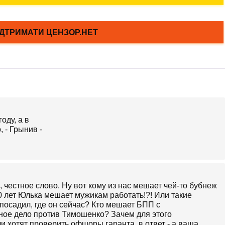
и, честное слово. Ну вот кому из нас мешает чей-то бубнеж
0 лет Юлька мешает мужикам работать!?! Или такие
 посадил, где он сейчас? Кто мешает БПП с
ное дело против Тимошенко? Зачем для этого
и хотят проверить офшоры гаранта, в ответ - а ваша