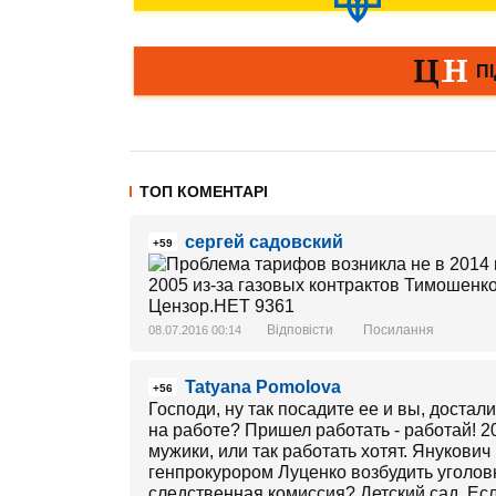
ТОП КОМЕНТАРІ
сергей садовский
+59
Відповісти
Посилання
08.07.2016 00:14
Tatyana Pomolova
+56
Господи, ну так посадите ее и вы, достал
на работе? Пришел работать - работай! 2
мужики, или так работать хотят. Янукович
генпрокурором Луценко возбудить уголов
следственная комиссия? Детский сад. Есл