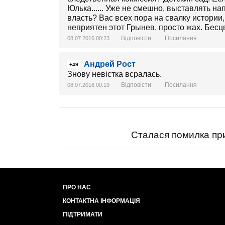
Юлька...... Уже не смешно, выставлять на
власть? Вас всех пора на свалку истории
неприятен этот Грынев, просто жах. Бесц
Відповісти
Посилання
08.07.2016 00:23
Андрей Рост
+49
Знову невістка всралась.
Відповісти
Посилання
08.07.2016 00:19
Сталася помилка при
ПРО НАС
КОНТАКТНА ІНФОРМАЦІЯ
ПІДТРИМАТИ