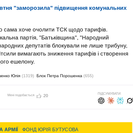
овтня "заморозила" підвищення комунальних
о сама хоче очолити ТСК щодо тарифів.
икальна партія, "Батьківщина", "Народний
народних депутатів блокували не лише трибуну,
ітсили вимагають зниження тарифів і створення
ого ешелону.
енко Юлія
(1319)
Блок Петра Порошенка
(655)
ПІДСУМУВАТИ:
Мені подобається
20