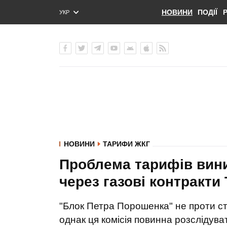
НОВИНИ
ПОДІЇ
УКР
ENG
РУС
НОВИНИ
ТАРИФИ ЖКГ
Проблема тарифів виник
через газові контракти
"Блок Петра Порошенка" не проти ст
однак ця комісія повинна розслідува