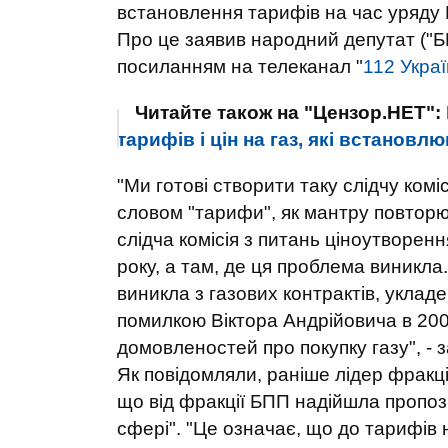
встановлення тарифів на час уряду
Про це заявив народний депутат ("БП
посиланням на телеканал "
112 Укра
Читайте також на "Цензор.НЕТ":
тарифів і цін на газ, які встановл
"Ми готові створити таку слідчу комі
словом "тарифи", як мантру повторю
слідча комісія з питань ціноутворенн
року, а там, де ця проблема виникла
виникла з газових контрактів, укла
помилкою Віктора Андрійовича в 200
домовленостей про покупку газу", - з
Як повідомляли, раніше лідер фракц
що від фракції БПП надійшла пропоз
сфері". "Це означає, що до тарифів н