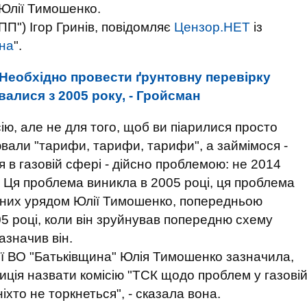
 Юлії Тимошенко.
П") Ігор Гринів, повідомляє
Цензор.НЕТ
із
їна
".
Необхідно провести ґрунтовну перевірку
ювалися з 2005 року, - Гройсман
сію, але не для того, щоб ви піарилися просто
вали "тарифи, тарифи, тарифи", а займімося -
я в газовій сфері - дійсно проблемою: не 2014
. Ця проблема виникла в 2005 році, ця проблема
дених урядом Юлії Тимошенко, попередньою
5 році, коли він зруйнував попередню схему
азначив він.
ії ВО "Батьківщина" Юлія Тимошенко зазначила,
иція назвати комісію "ТСК щодо проблем у газові
іхто не торкнеться", - сказала вона.