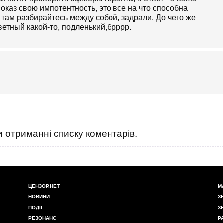
показ свою импотентность, это все на что способна
, там разбирайтесь между собой, задрали. До чего же
ветный какой-то, подленький,брррр.
 отриманні списку коментарів.
ЦЕНЗОР.НЕТ
М
НОВИНИ
З
ПОДІЇ
З
РЕЗОНАНС
Р