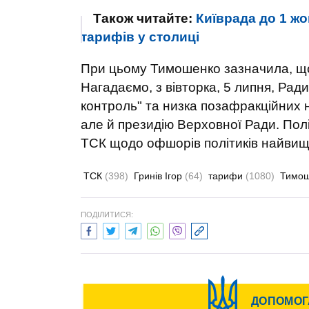
Також читайте:
Київрада до 1 ж
тарифів у столиці
При цьому Тимошенко зазначила, щ
Нагадаємо, з вівторка, 5 липня, Рад
контроль" та низка позафракційних 
але й президію Верховної Ради. Пол
ТСК щодо офшорів політиків найвищ
ТСК
(398)
Гринів Ігор
(64)
тарифи
(1080)
Тимош
ПОДІЛИТИСЯ: