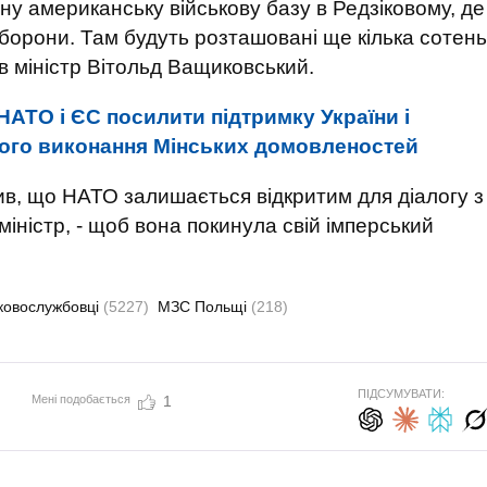
ну американську військову базу в Редзіковому, де
борони. Там будуть розташовані ще кілька сотень
в міністр Вітольд Ващиковський.
АТО і ЄС посилити підтримку України і
вного виконання Мінських домовленостей
лив, що НАТО залишається відкритим для діалогу з
міністр, - щоб вона покинула свій імперський
ьковослужбовці
(5227)
МЗС Польщі
(218)
ПІДСУМУВАТИ:
Мені подобається
1