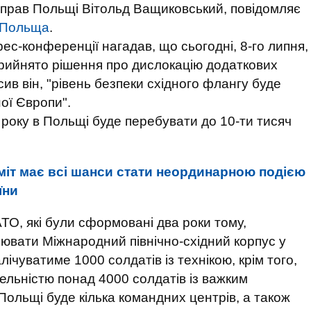
справ Польщі Вітольд Ващиковський, повідомляє
 Польща
.
рес-конференції нагадав, що сьогодні, 8-го липня,
прийнято рішення про дислокацію додаткових
ив він, "рівень безпеки східного флангу буде
ної Європи".
року в Польщі буде перебувати до 10-ти тисяч
іт має всі шанси стати неординарною подією
їни
ТО, які були сформовані два роки тому,
ювати Міжнародний північно-східний корпус у
ічуватиме 1000 солдатів із технікою, крім того,
ельністю понад 4000 солдатів із важким
Польщі буде кілька командних центрів, а також