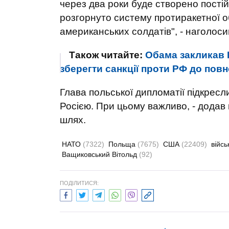
через два роки буде створено постій
розгорнуто систему протиракетної о
американських солдатів", - наголоси
Також читайте:
Обама закликав Н
зберегти санкції проти РФ до по
Глава польської дипломатії підкрес
Росією. При цьому важливо, - додав 
шлях.
НАТО
(7322)
Польща
(7675)
США
(22409)
війс
Ващиковський Вітольд
(92)
ПОДІЛИТИСЯ: