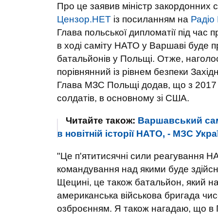
Про це заявив міністр закордонних 
Цензор.НЕТ
із посиланням на
Радіо
Глава польської дипломатії під час п
в ході саміту НАТО у Варшаві буде 
батальйонів у Польщі. Отже, наголос
порівнянний із рівнем безпеки Захід
Глава МЗС Польщі додав, що з 2017 
солдатів, в основному зі США.
Читайте також:
Варшавський сам
в новітній історії НАТО, - МЗС Укра
"Це п'ятитисячні сили реагування НА
командування над якими буде здійсн
Щецині, це також батальйон, який нал
американська військова бригада чис
озброєнням. Я також нагадаю, що в 