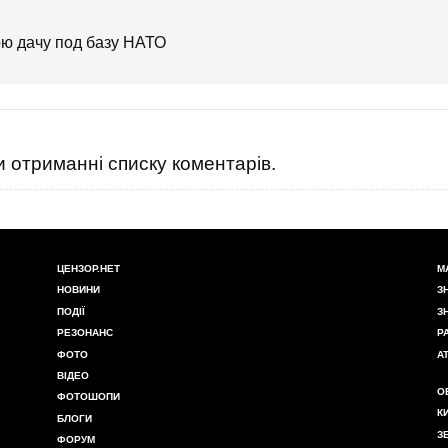
ою дачу под базу НАТО
 отриманні списку коментарів.
ЦЕНЗОР.НЕТ
М
НОВИНИ
З
ПОДІЇ
З
РЕЗОНАНС
Р
ФОТО
А
ВІДЕО
О
ФОТОШОПИ
К
БЛОГИ
З
ФОРУМ