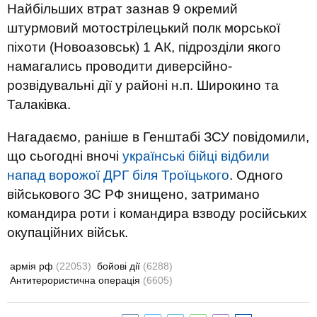
Найбільших втрат зазнав 9 окремий
штурмовий мотострілецький полк морської
піхоти (Новоазовськ) 1 АК, підрозділи якого
намагались проводити диверсійно-
розвідувальні дії у районі н.п. Широкино та
Талаківка.
Нагадаємо, раніше в Генштабі ЗСУ повідомили,
що сьогодні вночі
українські бійці відбили
напад ворожої ДРГ біля Троїцького
. Одного
військового ЗС РФ знищено, затримано
командира роти і командира взводу російських
окупаційних військ.
армія рф
(22053)
бойові дії
(6288)
Антитерористична операція
(6605)