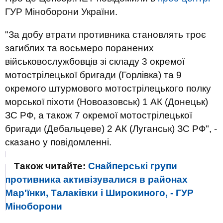
ГУР Міноборони України.
"За добу втрати противника становлять троє
загиблих та восьмеро поранених
військовослужбовців зі складу 3 окремої
мотострілецької бригади (Горлівка) та 9
окремого штурмового мотострілецького полку
морської піхоти (Новоазовськ) 1 АК (Донецьк)
ЗС РФ, а також 7 окремої мотострілецької
бригади (Дебальцеве) 2 АК (Луганськ) ЗС РФ", -
сказано у повідомленні.
Також читайте:
Снайперські групи
противника активізувалися в районах
Мар'їнки, Талаківки і Широкиного, - ГУР
Міноборони