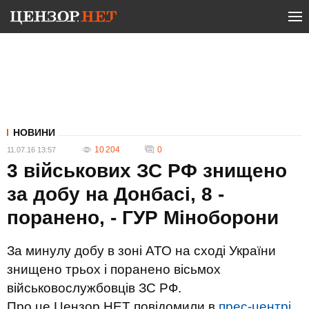
НОВИНИ
10 204
0
11.07.16 13:57
3 військових ЗС РФ знищено
за добу на Донбасі, 8 -
поранено, - ГУР Міноборони
За минулу добу в зоні АТО на сході України
знищено трьох і поранено вісьмох
військовослужбовців ЗС РФ.
Про це Цензор.НЕТ повідомили в
прес-центрі