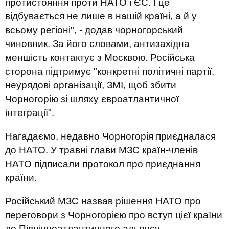
протистояння проти НАТО і ЄС. І це
відбувається не лише в нашій країні, а й у
всьому регіоні", - додав чорногорський
чиновник. За його словами, антизахідна
меншість контактує з Москвою. Російська
сторона підтримує "конкретні політичні партії,
неурядові організації, ЗМІ, щоб збити
Чорногорію зі шляху євроатлантичної
інтеграції".
Нагадаємо, недавно Чорногорія приєдналася
до НАТО. У травні глави МЗС країн-членів
НАТО підписали протокол про приєднання
країни.
Російський МЗС назвав рішення НАТО про
переговори з Чорногорією про вступ цієї країни
до Північноатлантичного альянсу