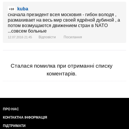
kuba
+10
сначала президент всея московия - гибон володя ,
размахивает на весь мир своей ядрёной дубиной , а
потом возмущаются движением стран в NATO
...совсем больные
Відповісти
Посилання
12.07.2016 21:45
Сталася помилка при отриманні списку
коментарів.
ПРО НАС
КОНТАКТНА ІНФОРМАЦІЯ
ПІДТРИМАТИ