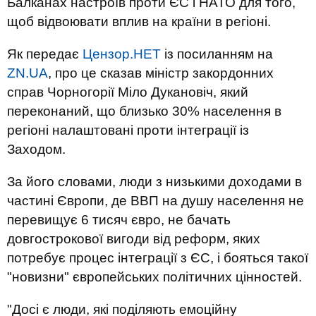
Балканах настроїв проти ЄС і НАТО для того,
щоб відвоювати вплив на країни в регіоні.
Як передає
Цензор.НЕТ
із посиланням на
ZN.UA
, про це сказав міністр закордонних
справ Чорногорії Міло Дукановіч, який
переконаний, що близько 30% населення в
регіоні налаштовані проти інтеграції із
Заходом.
За його словами, люди з низькими доходами в
частині Європи, де ВВП на душу населення не
перевищує 6 тисяч євро, не бачать
довгострокової вигоди від реформ, яких
потребує процес інтеграції з ЄС, і бояться такої
"новизни" європейських політичних цінностей.
"Досі є люди, які поділяють емоційну