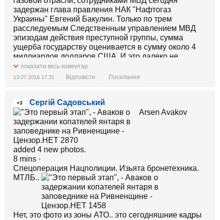
газовой отрасли, сотрудниками МВД сегодня
задержан глава правления НАК "Нафтогаз
Украины" Евгений Бакулин. Только по трем
расследуемым Следственным управлением МВД
эпизодам действия преступной группы, сумма
ущерба государству оценивается в сумму около 4
миллиардов долларов США. И это далеко не
полный перечень сомнительных схем и операций,
показати весь коментар
что попали под внимание наших следователей", -
Відповісти
Посилання
13.07.2016 17:31
написал Аваков.
ну и где эта тварь бакулин.....в
Раде сидит.....
Сергій Садовський
+3
Arsen Avakov
added 4 new photos.
8 mins ·
Спецоперация Нацполиции. Изьята бронетехника.
МТЛБ..
Нет, это фото из зоны АТО.. это сегодняшние кадры