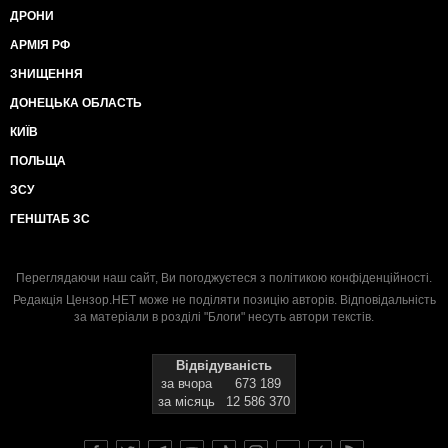
ДРОНИ
АРМІЯ РФ
ЗНИЩЕННЯ
ДОНЕЦЬКА ОБЛАСТЬ
КИЇВ
ПОЛЬЩА
ЗСУ
ГЕНШТАБ ЗС
Переглядаючи наш сайт, Ви погоджуєтеся з
політикою конфіденційності
.
Редакція Цензор.НЕТ може не поділяти позицію авторів. Відповідальність
за матеріали в розділі "Блоги" несуть автори текстів.
Відвідуваність
за вчора
673 189
за місяць
12 586 370