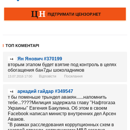
ТОП КОМЕНТАРІ
Ян Янович #370199
+4
вторым этапом будет взятие под контроль в целях
обогащения бан7ды шоколадников
Відповісти
Посилання
13.07.2016 17:00
аркадий гайдар #349547
+4
т бы поменьше трындел авакян......напомнить
тебе...????Милиция задержала главу "Нафтогаза
Украины" Евгения Бакулина. Об этом в своем
Facebook написал министр внутренних дел Арсен
Аваков.
"В рамках расследования коррупционных схем в