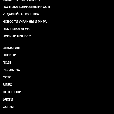
непоколебима.
ПОЛІТИКА КОНФІДЕНЦІЙНОСТІ
Не будет больше ни уничтоженной природы, ни
рабского труда, ни баронов-бурштынщиков, с
РЕДАКЦІЙНА ПОЛІТИКА
собственным сводом законов, собственной армией
НОВОСТИ УКРАИНЫ И МИРА
и собственными вассалами.
МВД не допустит бандитской власти банановых или
UKRAINIAN NEWS
бурштыновых вотчин внутри Украины! Наведение
НОВИНИ БІЗНЕСУ
порядка в этом бурштыновом кодляке будет
продолжено.
При необходимости к месту беспорядков будут
ЦЕНЗОР.НЕТ
направлены дополнительные подразделения
НОВИНИ
Нацгвардии и полиции. Операции по наведению
порядка будут продолжаться!
ПОДІЇ
P.S.
РЕЗОНАНС
1. Очень рассчитываю от коллег министров как
можно быстрее внести ( знаю , что почти вме готово)
ФОТО
нового законадательства, адекватно регулирующего
ВІДЕО
добычу бурштына!! Срочно надо!
2. Благодарю главу Ровенской полиции Сергея
ФОТОШОПИ
Князева, бойцов и офицеров спецподразделений за
БЛОГИ
государственную позицию!
ФОРУМ