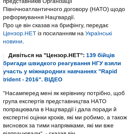
представників Організації
Північноатлантичного договору (НАТО) щодо
реформування Нацгвардії.
Про це він сказав на брифінгу, передає
Цензор.НЕТ
із посиланням на
Українські
новини
.
Дивіться на "Цензор.НЕТ":
139 бійців
бригади швидкого реагування НГУ взяли
участь у міжнародних навчаннях "Rapid
trident - 2016". ВIДЕО
"Насамперед мені як керівнику потрібно, щоб
група експертів представництва НАТО
попрацювала в Нацгвардії і дала поради й
експертні оцінки кроків, які ми робимо, а також
висновок за тими напрямками, які ми вже
відпрацювали", - сказав він.