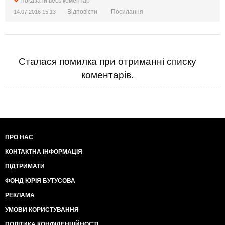
показати весь коментар
Нам надоело. Они больше не будут ни богатыми, ни
Відповісти
Посилання
14.07.2016 15:13
красивыми.
Сталася помилка при отриманні списку
коментарів.
ПРО НАС
КОНТАКТНА ІНФОРМАЦІЯ
ПІДТРИМАТИ
ФОНД ЮРІЯ БУТУСОВА
РЕКЛАМА
УМОВИ КОРИСТУВАННЯ
ПОЛІТИКА КОНФІДЕНЦІЙНОСТІ