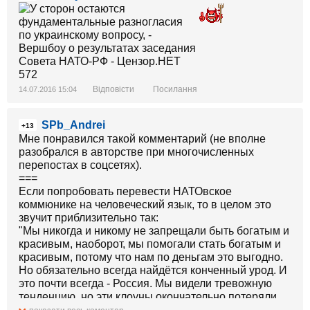
Відповісти
Посилання
14.07.2016 15:04
SPb_Andrei
+13
Мне понравился такой комментарий (не вполне
разобрался в авторстве при многочисленных
перепостах в соцсетях).
===
Если попробовать перевести НАТОвское
коммюнике на человеческий язык, то в целом это
звучит приблизительно так:
"Мы никогда и никому не запрещали быть богатым и
красивым, наоборот, мы помогали стать богатым и
красивым, потому что нам по деньгам это выгодно.
Но обязательно всегда найдётся конченный урод. И
это почти всегда - Россия. Мы видели тревожную
тенденцию, но эти клоуны окончательно потеряли
берега.