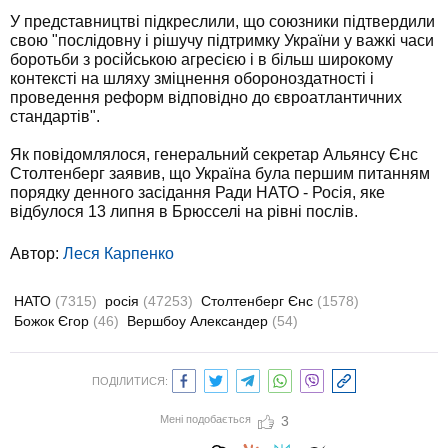
У представництві підкреслили, що союзники підтвердили
свою "послідовну і рішучу підтримку України у важкі часи
боротьби з російською агресією і в більш широкому
контексті на шляху зміцнення обороноздатності і
проведення реформ відповідно до євроатлантичних
стандартів".
Як повідомлялося, генеральний секретар Альянсу Єнс
Столтенберг заявив, що Україна була першим питанням
порядку денного засідання Ради НАТО - Росія, яке
відбулося 13 липня в Брюсселі на рівні послів.
Автор:
Леся Карпенко
НАТО
(7315)
росія
(47253)
Столтенберг Єнс
(1578)
Божок Єгор
(46)
Вершбоу Александер
(54)
ПОДІЛИТИСЯ:
Мені подобається
3