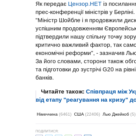
Як передає
Цензор.НЕТ
із посиланн
прес-конференції міністрів у Берліні.
"Міністр Шойбле і я продовжили диску
успішним продовженням Європейськи
підтвердили нашу спільну точку зору
критично важливий фактор, так само 
економічні реформи", - зазначив Лью
За його словами, сторони також обго
та підготовки до зустрічі G20 на рівн
банків.
Читайте також:
Співпраця між У
від етапу "реагування на кризу" д
Німеччина
(6461)
США
(22406)
Лью Джейкоб
(5)
ПОДІЛИТИСЯ: