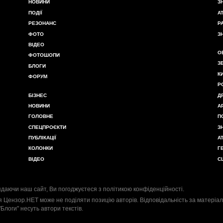
НОВИНИ
З
ПОДІЇ
А
РЕЗОНАНС
Р
ФОТО
З
ВІДЕО
О
ФОТОШОПИ
З
БЛОГИ
К
ФОРУМ
Р
БІЗНЕС
Д
НОВИНИ
А
ГОЛОВНЕ
П
СПЕЦПРОЄКТИ
З
ПУБЛІКАЦІЇ
А
КОЛОНКИ
Г
ВІДЕО
С
даючи наш сайт, Ви погоджуєтеся з
політикою конфіденційності
.
я Цензор.НЕТ може не поділяти позицію авторів. Відповідальність за матеріал
"Блоги" несуть автори текстів.