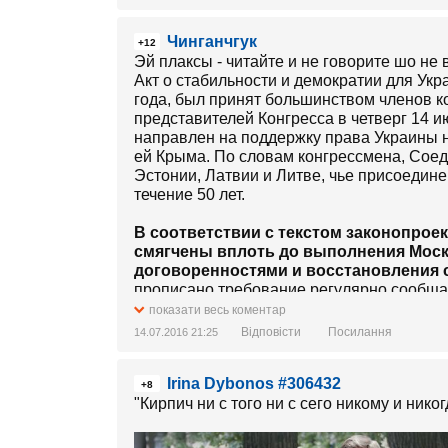
Чинганчгук
+12
Эй плаксы - читайте и не говорите шо не ви
Акт о стабильности и демократии для Укр
года, был принят большинством членов 
представителей Конгресса в четверг 14 и
направлен на поддержку права Украины 
ей Крыма. По словам конгрессмена, Соед
Эстонии, Латвии и Литве, чье присоедин
течение 50 лет.
В соответствии с текстом законопрое
смягчены вплоть до выполнения Моск
договоренностями и восстановления 
прописано требование регулярно сообщат
украинские активы. Речь, в частности, ид
показати весь коментар
Відповісти
Посилання
14.07.2016 21:25
Помимо этого законопроект предлага
правительством Украины о создании 
Irina Dybonos #306432
частных инвестиций в страну.
+8
"Кирпич ни с того ни с сего никому и ник
Документ предусматривает введение огра
технологий у союзников по НАТО и напр