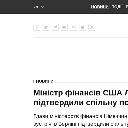
НОВИНИ
ПОДІЇ
УКР
ENG
РУС
НОВИНИ
Міністр фінансів США 
підтвердили спільну п
Глави міністерств фінансів Німеччи
зустрічі в Берліні підтвердили спільн