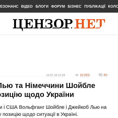
РЕЗОНАНС
ВІДЕО
БЛОГИ
ФОРУМ
БІЗНЕС
ПУБЛІКАЦІЇ
КОЛ
10 263
45
14.07.16 21:03
Лью та Німеччини Шойбле
озицію щодо України
ни і США Вольфганг Шойбле і Джейкоб Лью на
у позицію щодо ситуації в Україні.