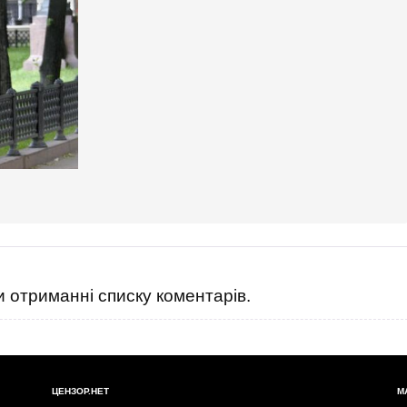
оль России. Также законопроект призывает разработать
 «российскую пропаганду» в русскоговорящих регионах в
7c3b49a794798f95079f3?from=main
 отриманні списку коментарів.
ЦЕНЗОР.НЕТ
М