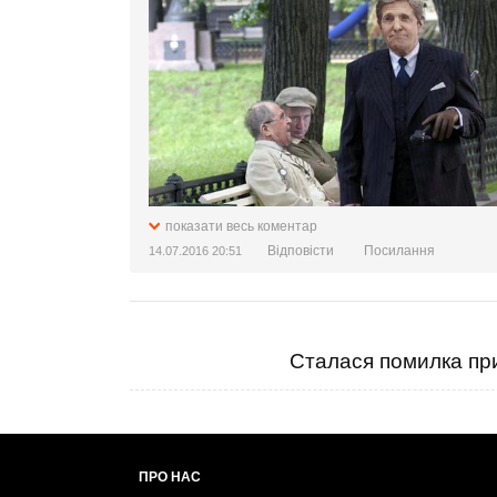
территориях, которые перешли под контр
стратегию, которая позволит ответить на
странах, которые граничат с Россией.
Подробнее на РБК:
http://www.rbc.ru/politics/14/07/2016/578
показати весь коментар
Відповісти
Посилання
14.07.2016 20:51
Сталася помилка при
ПРО НАС