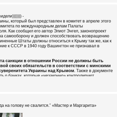
дели))))))) -
аины, который был представлен в комитет в апреле этого
комитета по международным делам Палаты
юля. Как сообщил его автор Элиот Энгел, законопроект
на самооборону и должен способствовать возвращению
иненные Штаты должны относиться к Крыму так же, как к
ение к СССР в 1940 году Вашингтон не признавал в
кта санкции в отношении России не должны быть
вой своих обязательств в соответствии с минскими
суверенитета Украины над Крымом
. Также в документе
ь о банках, которые «незаконно» контролируют
ет о российских банках на территории Крыма.
ет Белому дому проконсультироваться с
международного консорциума для привлечения
огда на голову не свалится." «Мастер и Маргаритa»
ничений на покупку Россией военного оборудования или
авлен на предотвращение нарушения прав человека на