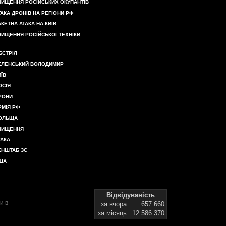
НИЩЕННЯ РОСІЙСЬКИХ ОКУПАНТІВ
ТАКА ДРОНІВ НА РЕГІОНИ РФ
АКЕТНА АТАКА НА КИЇВ
НИЩЕННЯ РОСІЙСЬКОЇ ТЕХНІКИ
БСТРІЛ
ЕЛЕНСЬКИЙ ВОЛОДИМИР
ИЇВ
ОСІЯ
РОНИ
РМІЯ РФ
ОЛЬЩА
НИЩЕННЯ
ТАКА
ЕНШТАБ ЗС
ША
Відвідуваність
и в
за вчора
657 660
за місяць
12 586 370