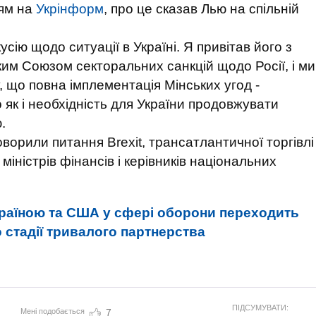
ям на
Укрінформ
, про це сказав Лью на спільній
сію щодо ситуації в Україні. Я привітав його з
м Союзом секторальних санкцій щодо Росії, і ми
, що повна імплементація Мінських угод -
як і необхідність для України продовжувати
.
ворили питання Brexit, трансатлантичної торгівлі
і міністрів фінансів і керівників національних
країною та США у сфері оборони переходить
о стадії тривалого партнерства
ПІДСУМУВАТИ:
Мені подобається
7