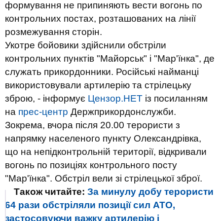
формування не припиняють вести вогонь по
контрольних постах, розташованих на лінії
розмежування сторін.
Укотре бойовики здійснили обстріли
контрольних пунктів "Майорськ" і "Мар'їнка", де
служать прикордонники. Російські найманці
використовували артилерію та стрілецьку
зброю, - інформує
Цензор.НЕТ
із посиланням
на
прес-центр
Держприкордонслужби.
Зокрема, вчора після 20.00 терористи з
напрямку населеного пункту Олександрівка,
що на непідконтрольній території, відкривали
вогонь по позиціях контрольного посту
"Мар'їнка". Обстріл вели зі стрілецької зброї.
Також читайте:
За минулу добу терористи
64 рази обстріляли позиції сил АТО,
застосовуючи важку артилерію і