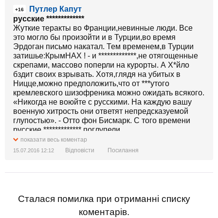
Путлер Капут
+16
русские *************
Жуткие теракты во Франции,невинные люди. Все
это могло бы произойти и в Турции,во время
Эрдоган письмо накатал. Тем временем,в Турции
затишье:КрымНАХ ! - и *************,не отягощенные
скрепами, массово поперли на курорты. А Х*йло
бздит своих взрывать. Хотя,глядя на убитых в
Ницце,можно предположить,что от ***утого
кремлевского шизофреника можно ожидать всякого.
«Никогда не воюйте с русскими. На каждую вашу
военную хитрость они ответят непредсказуемой
глупостью». - Отто фон Бисмарк. С того времени
русские ************* поглупели
окончательно,выродились в законченных
показати весь коментар
дегенератов,умственно отсталое поголовье и убийц.
Відповісти
Посилання
15.07.2016 12:12
Сегодня можно перефразировать: Никогда не
применяйте санкции к русским. На ваши
экономические санкции они ответят
непредсказуемыми терактами.Спокойствия в мире
не будет,до тех пор пока человечество не
Сталася помилка при отриманні списку
освободится от этого смердящего т.н.русского мира
коментарів.
агрессивных полудурков и потомственных идиотов.