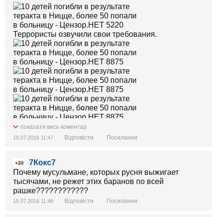
Террористы озвучили свои требования.
показати весь коментар
Відповісти
Посилання
15.07.2016 11:47
7Кокс7
+20
Почему мусульмане, которых русня выжигает
тысячами, не режет этих баранов по всей
рашке????????????
Відповісти
Посилання
15.07.2016 11:48