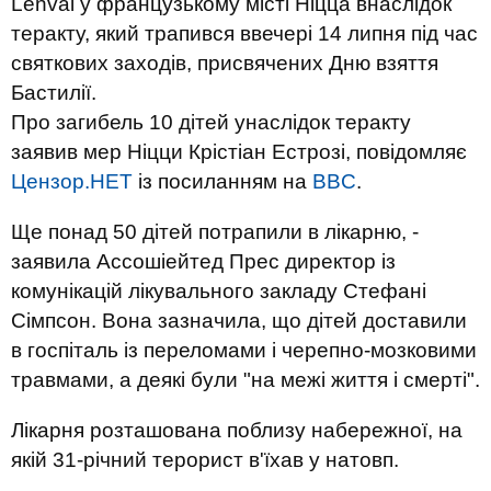
Lenval у французькому місті Ніцца внаслідок
теракту, який трапився ввечері 14 липня під час
святкових заходів, присвячених Дню взяття
Бастилії.
Про загибель 10 дітей унаслідок теракту
заявив мер Ніцци Крістіан Естрозі, повідомляє
Цензор.НЕТ
із посиланням на
BBC
.
Ще понад 50 дітей потрапили в лікарню, -
заявила Ассошіейтед Прес директор із
комунікацій лікувального закладу Стефані
Сімпсон. Вона зазначила, що дітей доставили
в госпіталь із переломами і черепно-мозковими
травмами, а деякі були "на межі життя і смерті".
Лікарня розташована поблизу набережної, на
якій 31-річний терорист в'їхав у натовп.