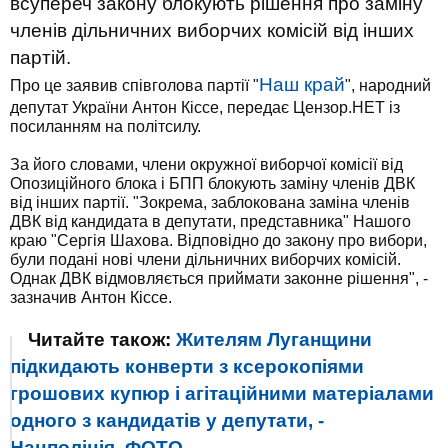
всупереч закону блокують рішення про заміну
членів дільничних виборчих комісій від інших
партій.
Наш край
Про це заявив співголова партії "
", народний
депутат України Антон Кіссе, передає Цензор.НЕТ із
посиланням на політсилу.
За його словами, члени окружної виборчої комісії від
Опозиційного блока і БПП блокують заміну членів ДВК
від інших партії. "Зокрема, заблокована заміна членів
ДВК від кандидата в депутати, представника" Нашого
краю "Сергія Шахова. Відповідно до закону про вибори,
були подані нові члени дільничних виборчих комісій.
Однак ДВК відмовляється приймати законне рішення", -
зазначив Антон Кіссе.
Читайте також:
Жителям Луганщини
підкидають конверти з ксерокопіями
грошових купюр і агітаційними матеріалами
одного з кандидатів у депутати, -
Нацполіція. ФОТО