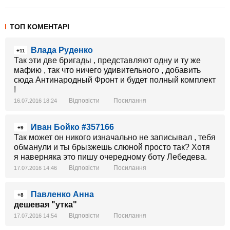
ТОП КОМЕНТАРІ
Влада Руденко
+11
Так эти две бригады , представляют одну и ту же
мафию , так что ничего удивительного , добавить
сюда Антинародный Фронт и будет полный комплект
!
Відповісти
Посилання
16.07.2016 18:24
Иван Бойко #357166
+9
Так может он никого изначально не записывал , тебя
обманули и ты брызжешь слюной просто так? Хотя
я наверняка это пишу очередному боту Лебедева.
Відповісти
Посилання
17.07.2016 14:46
Павленко Анна
+8
дешевая "утка"
Відповісти
Посилання
17.07.2016 14:54