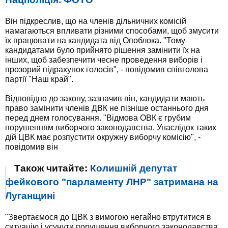
Він підкреслив, що на членів дільничних комісій
намагаються впливати різними способами, щоб змусити
їх працювати на кандидата від Опоблока. "Тому
кандидатами було прийнято рішення замінити їх на
інших, щоб забезпечити чесне проведення виборів і
прозорий підрахунок голосів", - повідомив співголова
партії "Наш край".
Відповідно до закону, зазначив він, кандидати мають
право замінити членів ДВК не пізніше останнього дня
перед днем ​​голосування. "Відмова ОВК є грубим
порушенням виборчого законодавства. Унаслідок таких
дій ЦВК має розпустити окружну виборчу комісію", -
повідомив він
Також читайте:
Колишній депутат
фейкового "парламенту ЛНР" затримана на
Луганщині
"Звертаємося до ЦВК з вимогою негайно втрутитися в
ситуацію і усунути порушення виборчого законодавства