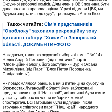
Окружної виборчої комісії. Діям членів ОВК повинна бути
дана належна правова оцінка. У разі відмови ЦВК, ми
будемо звертатися до суду", - резюмував Антон Кіссе.
Також читайте:
Сім'я представників
"Опоблоку" захопила рекреаційну зону
дитячого табору "Хвиля" в Запорізькій
області. ДОКУМЕНТИ+ФОТО
Нагадаємо, головою окружної виборчої комісії №114 є
Недяк Андрій Петрович (від політичної партії
"Опозиційний блок"), його заступник - Вурін Оксана
Михайлівна (від Партії "Блок Петра Порошенка"
Солідарність").
Як повідомлялося раніше, в ніч з п'ятниці на суботу на
блок-постах Луганській області були заблоковані
представники партії "Наш край", які повинні були взяти
участь у виборах як члени виборчих комісій і
спостерігачі. Всі затримані були відпущені після
втручання співголови партії "Наш край", народного
депутата України Антона Кіссе.