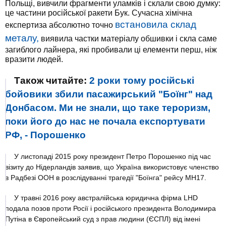
Польщі, вивчили фрагменти уламків і склали свою думку:
це частини російської ракети Бук. Сучасна хімічна
встановила склад
експертиза абсолютно точно
металу,
виявила частки матеріалу обшивки і скла саме
загиблого лайнера, які пробивали ці елементи перш, ніж
вразити людей.
Також читайте:
2 роки тому російські
бойовики збили пасажирський "Боїнг" над
Донбасом. Ми не знали, що таке тероризм,
поки його до нас не почала експортувати
РФ, - Порошенко
У листопаді 2015 року президент Петро Порошенко під час
візиту до Нідерландів заявив, що Україна використовує членство
в Радбезі ООН в розслідуванні трагедії "Боїнга" рейсу МН17.
У травні 2016 року австралійська юридична фірма LHD
подала позов проти Росії і російського президента Володимира
Путіна в Європейський суд з прав людини (ЄСПЛ) від імені