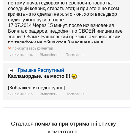
не тому, начал судорожно переносить говно на
соседний коврик, стирать этот, и при это еще всем
кричать - это сделал не я, это - он, хотя весь двор
видит, у кого руки в говне...
17.07.2014 Через 15 минут, после исчезновения
Боинга с радаров, педофил, по СВОЕЙ инициативе
звонит Обаме. Рашковский презик с американским
по телефону не общаются 3 месяцев - не в
Малайзию, не в Нидерланды, а в США. Зачем
показати весь коментар
чокнутый педофил пойдя на дипломатическое
Відповісти
Посилання
17.07.2016 19:16
унижение, запросил аудиенции у Обамы? Скажу как
в Рашке - непобедимый чокнутый педофил отсосал
Грышка Распутный
у Нигера.
+6
Лицо Карлика на совещании ГосСовета - жалкая
Казламордые, на место !!!
картина. Ни той самоуверенности и наглости, ни
бравады - спёкся «товарищ». В Масквабаде, в
[Зображення недоступне]
метро погибли россияне - реакции у чокнутого
Відповісти
Посилання
17.07.2016 18:55
педофила 0. Беда с Boeing, российских граждан нет
- минута молчания у педофила.
Сталася помилка при отриманні списку
коментарів.