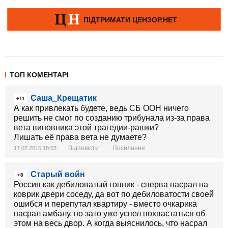
ТОП КОМЕНТАРІ
Саша_Крещатик
+11
А как привлекать будете, ведь СБ ООН ничего
решить не смог по созданию трибунала из-за права
вета виновника этой трагедии-рашки?
Лишать её права вета не думаете?
Відповісти
Посилання
17.07.2016 18:53
Старый войн
+8
Россия как дебиловатый гопник - сперва насрал на
коврик двери соседу, да вот по дебиловатости своей
ошибся и перепутал квартиру - вместо очкарика
насрал амбалу, но зато уже успел похвастаться об
этом на весь двор. А когда выяснилось, что насрал