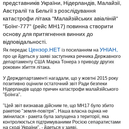
представників України, Нідерландів, Малайзії,
Австралії та Бельгії з розслідування
катастрофи літака "Малайзійських авіаліній"
"Боїнг-777" (рейс MH17) повинна створити
основу для притягнення винних до
відповідальності.
Цензор.НЕТ
УНІАН,
Як передає
із посиланням на
про це йдеться у заяві заступника речника Державного
департаменту США Марка Тонера з приводу других
роковин збиття літака.
У Держдепартаменті нагадали, що у жовтні 2015 року
позитивно оцінили остаточний звіт Ради безпеки
Нідерландів щодо причин катастрофи малайзійського
"Боїнга".
"Цей звіт визнавав дійсним те, що MH17 було збито
ракетою "земля-повітря". Наша власна оцінка не
змінилася - ракета була запущена з території, яка
контролюється підтримуваними Росією сепаратистами
на сході України", - йдеться у заяві.