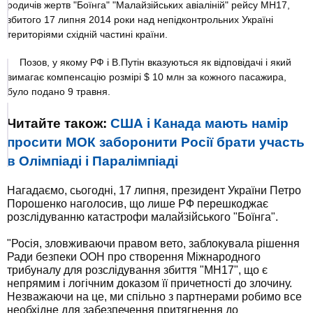
родичів жертв "Боїнга" "Малайзійських авіаліній" рейсу MH17,
збитого 17 липня 2014 роки над непідконтрольних Україні
територіями східній частині країни.
Позов, у якому РФ і В.Путін вказуються як відповідачі і який
вимагає компенсацію розмірі $ 10 млн за кожного пасажира,
було подано 9 травня.
Читайте також:
США і Канада мають намір
просити МОК заборонити Росії брати участь
в Олімпіаді і Паралімпіаді
Нагадаємо, сьогодні, 17 липня, президент України Петро
Порошенко наголосив, що лише РФ перешкоджає
розслідуванню катастрофи малайзійського "Боїнга".
"Росія, зловживаючи правом вето, заблокувала рішення
Ради безпеки ООН про створення Міжнародного
трибуналу для розслідування збиття "МН17", що є
непрямим і логічним доказом її причетності до злочину.
Незважаючи на це, ми спільно з партнерами робимо все
необхідне для забезпечення притягнення до