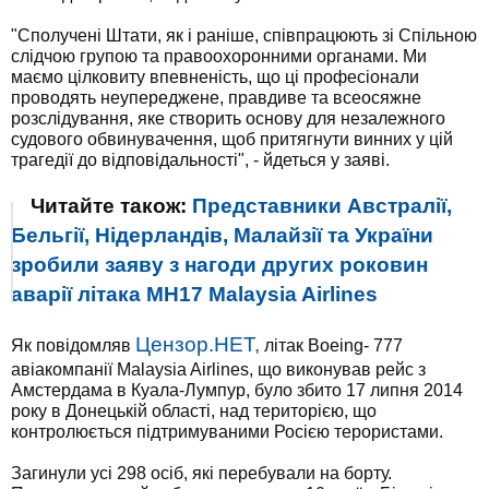
"Сполучені Штати, як і раніше, співпрацюють зі Спільною
слідчою групою та правоохоронними органами. Ми
маємо цілковиту впевненість, що ці професіонали
проводять неупереджене, правдиве та всеосяжне
розслідування, яке створить основу для незалежного
судового обвинувачення, щоб притягнути винних у цій
трагедії до відповідальності", - йдеться у заяві.
Читайте також:
Представники Австралії,
Бельгії, Нідерландів, Малайзії та України
зробили заяву з нагоди других роковин
аварії літака MH17 Malaysia Airlines
Цензор.НЕТ,
Як повідомляв
літак Boeing- 777
авіакомпанії Malaysia Airlines, що виконував рейс з
Амстердама в Куала-Лумпур, було збито 17 липня 2014
року в Донецькій області, над територією, що
контролюється підтримуваними Росією терористами.
Загинули усі 298 осіб, які перебували на борту.