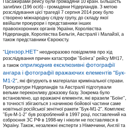
Пасажирами рейсу були громадяни 10 країн. Більшість
загиблих (196 осіб) - громадяни Нідерландів. З метою
розслідування цієї трагедії 7 серпня 2014 року було
створено міжнародну слідчу групу, до складу якої
ввійшли прокурори і представники інших
правоохоронних органів України, Королівства
Нідерландів, Королівства Бельгія, Австралії і Малайзії, а
також представники Євроюсту.
Цензор.НЕТ
"
" неодноразово повідомляв про хід
розслідування причин катастрофи "Боїнга" рейсу МН17,
оприлюднив ексклюзивні фотографії
а також
ангара і фотографії вражаючих елементів "Бук-
М1-2
", які фігурують в матеріалах кримінальної справи.
Прокуратури Нідерландів та Австралії підготували
вельми переконливу доказову базу. Зокрема було
встановлено, що вражаючі елементи, які вразили "Боїнг",
в точності збігаються з начинкою бойової частини саме
новітньої російської зенітної ракети "Бук-М1-2". Комплекс
"Бук-М-1-2" був розроблений в 1997 році, поставлений на
озброєння ЗС РФ в 1998-му і ніколи не поставлявся в
Україну. Також, незалежні експерти з Німеччини, Англії та