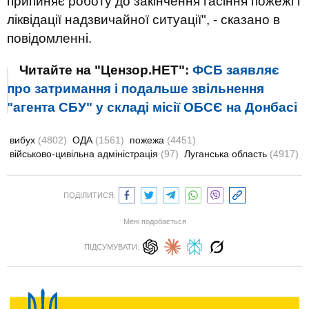
припиняє роботу до закінчення гасіння пожежі і
ліквідації надзвичайної ситуації", - сказано в
повідомленні.
Читайте на "Цензор.НЕТ":
ФСБ заявляє
про затримання і подальше звільнення
"агента СБУ" у складі місії ОБСЄ на Донбасі
вибух
(4802)
ОДА
(1561)
пожежа
(4451)
військово-цивільна адміністрація
(97)
Луганська область
(4917)
ПОДІЛИТИСЯ:
Мені подобається
ПІДСУМУВАТИ: