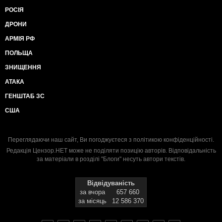
РОСІЯ
ДРОНИ
АРМІЯ РФ
ПОЛЬЩА
ЗНИЩЕННЯ
АТАКА
ГЕНШТАБ ЗС
США
Переглядаючи наш сайт, Ви погоджуєтеся з
політикою конфіденційності
.
Редакція Цензор.НЕТ може не поділяти позицію авторів. Відповідальність
за матеріали в розділі "Блоги" несуть автори текстів.
Відвідуваність
за вчора
657 660
за місяць
12 586 370