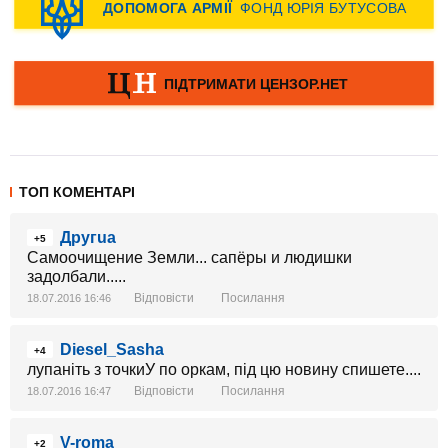
ТОП КОМЕНТАРІ
Другua
+5
Самоочищение Земли... сапёры и людишки
задолбали.....
Відповісти
Посилання
18.07.2016 16:46
Diesel_Sasha
+4
лупаніть з точкиУ по оркам, під цю новину спишете....
Відповісти
Посилання
18.07.2016 16:47
V-roma
+2