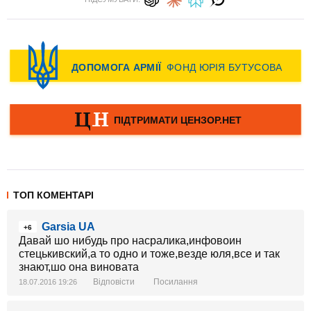
ТОП КОМЕНТАРІ
Garsia UA
+6
Давай шо нибудь про насралика,инфовоин
стецькивский,а то одно и тоже,везде юля,все и так
знают,шо она виновата
Відповісти
Посилання
18.07.2016 19:26