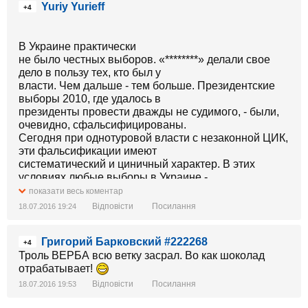
Yuriy Yurieff
+4
В Украине практически
не было честных выборов. «********» делали свое
дело в пользу тех, кто был у
власти. Чем дальше - тем больше. Президентские
выборы 2010, где удалось в
президенты провести дважды не судимого, - были,
очевидно, сфальсифицированы.
Сегодня при однотуровой власти с незаконной ЦИК,
эти фальсификации имеют
систематический и циничный характер. В этих
условиях любые выборы в Украине -
фарс и обман.
показати весь коментар
Відповісти
Посилання
18.07.2016 19:24
Григорий Барковский #222268
+4
Троль ВЕРБА всю ветку засрал. Во как шоколад
отрабатывает!
Відповісти
Посилання
18.07.2016 19:53