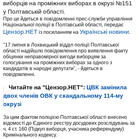
виборців на проміжних виборах в окрузі №151
у Полтавській області.
Про це йдеться в повідомленні прес-служби управління
Національної поліції в Полтавській області, передає
Цензор.НЕТ
Українські новини
із посиланням на
.
"17 липня в Лохвицький відділ поліції Полтавської
області надійшло повідомлення про виявлення факту
обіцянки неправомірної вигоди виборцям за
голосування на проміжних виборах за одного з
кандидатів в народні депутати", - йдеться в
повідомленні.
Читайте на "Цензор.НЕТ":
ЦВК замінила
двох членів ОВК у скандальному 114-му
окрузі
За цим фактом поліцією Полтавської області внесено
відомості до Єдиного реєстру досудових розслідувань за
ч. 4 ст. 160 (Підкуп виборця, учасника референдуму)
Кримінального кодексу.