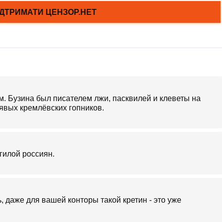
м. Бузина был писателем лжи, пасквилей и клеветы на
нявых кремлёвских гопников.
гилой россиян.
, даже для вашей конторы такой кретин - это уже