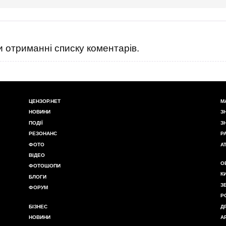
 отриманні списку коментарів.
ЦЕНЗОР.НЕТ
М
НОВИНИ
З
ПОДІЇ
З
РЕЗОНАНС
Р
ФОТО
А
ВІДЕО
О
ФОТОШОПИ
К
БЛОГИ
З
ФОРУМ
Р
БІЗНЕС
Д
НОВИНИ
А