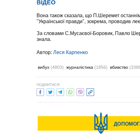
ВІДЕО
Вона також сказала, що П.Шеремет останні
"Української правди", зокрема, проводив лек
За словами С.Мусаєвої-Боровик, Павло Шер
знала.
Автор:
Леся Карпенко
вибух
(4803)
журналістика
(1856)
вбивство
(338
ПОДІЛИТИСЯ: