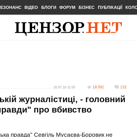
РЕЗОНАНС
ВІДЕО
БЛОГИ
ФОРУМ
БІЗНЕС
ПУБЛІКАЦІЇ
КОЛ
18 392
132
20.07.16 11:55
ькій журналістиці, - головний
правди" про вбивство
ька правда" Севгіль Мусаєва-Боровик не