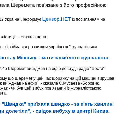
Павла Шеремета пов'язане з його професійною
Цензор.НЕТ
112 Україна", інформує
із посиланням на
лістиці", - сказала вона.
ою і займався розвитком української журналістики.
ть у Мінську, - мати загиблого журналіста
45 Шеремет виїжджав на ефір до студії радіо "Вести".
, тому що Шеремет у цей час щоранку на цій машині вирушав
ож виїжджав на ефір", - сказала С.Мусаева -Боровик,
жає - чи був цей вибух пов'язаний із журналістською
ета.
:
"Швидка" приїхала швидко - за п'ять хвилин.
и долетіли", - свідок вибуху в центрі Києва.