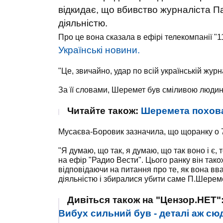
відкидає, що вбивство журналіста 
діяльністю.
Про це вона сказала в ефірі телекомпанії "
Українські новини.
"Це, звичайно, удар по всій українській журна
За її словами, Шеремет був сміливою людин
Читайте також:
Шеремета поховаю
Мусаєва-Боровик зазначила, що щоранку о 7:
"Я думаю, що так, я думаю, що так воно і є
на ефір "Радио Вести". Цього ранку він так
відповідаючи на питання про те, як вона вва
діяльністю і збиралися убити саме П.Шерем
Дивіться також на "Цензор.НЕТ"
Вибух сильний був - деталі аж сюд