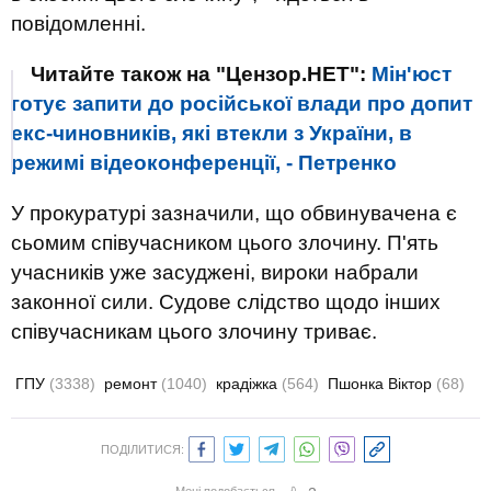
повідомленні.
Читайте також на "Цензор.НЕТ":
Мін'юст
готує запити до російської влади про допит
екс-чиновників, які втекли з України, в
режимі відеоконференції, - Петренко
У прокуратурі зазначили, що обвинувачена є
сьомим співучасником цього злочину. П'ять
учасників уже засуджені, вироки набрали
законної сили. Судове слідство щодо інших
співучасникам цього злочину триває.
ГПУ
(3338)
ремонт
(1040)
крадіжка
(564)
Пшонка Віктор
(68)
ПОДІЛИТИСЯ: