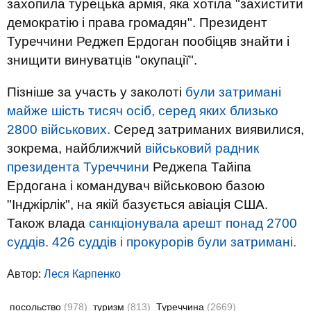
захопила турецька армія, яка хотіла "захистити
демократію і права громадян". Президент
Туреччини Реджеп Ердоган пообіцяв знайти і
знищити винуватців "окупації".
Пізніше за участь
у
заколоті
були затримані
майже шість тисяч осіб, серед яких близько
2800 військових.
Серед затриманих виявилися,
зокрема, найближчий
військовий радник
президента Туреччини
Реджепа Тайіпа
Ердогана і командувач військовою базою
"Інджірлік", на якій базується авіація США.
Також влада
санкціонувала арешт понад 2700
суддів. 426 суддів і прокурорів були затримані.
Автор:
Леся Карпенко
посольство
(978)
туризм
(813)
Туреччина
(2669)