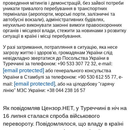
проведення мітингів і демонстрацій, без зайвої потреби
уникати тривалого перебування в транспортних
терміналах (аеропорти, морські порти, залізничні та
автобусні вокзали), адміністративних будівлях,
неухильно виконувати законні вимоги правоохоронних
органів і місцевої влади, стежити за новинами з розвитку
ситуації в країні і місці перебування.
У разі затримання, потрапляння в ситуацію, яка несе
загрозу життю і здоров'ю, громадянам України слід
невідкладно звертатися до Посольства України в
Туреччині за телефоном: +90 533 307 72 32, e-mail:
[email protected]
або генерального консульства
України в Стамбулі за телефоном: +90 530 612 55 77, e-
[email protected]
mail:
, або на цілодобову "гарячу
лінію" МЗС України: +38 044 238 16 57
Як повідомляв Цензор.НЕТ, у Туреччині в ніч на
16 липня сталася спроба військового
перевороту. Повідомлялося, що владу в країні