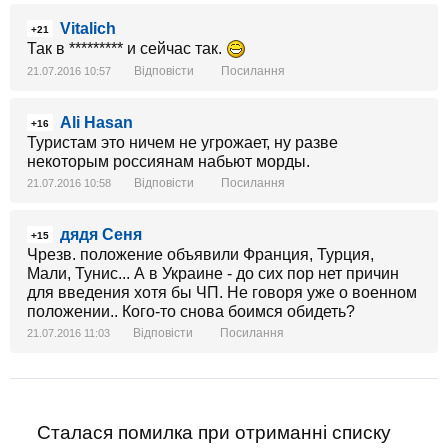
Vitalich
+21
Так в ********* и сейчас так.
Відповісти
Посилання
21.07.2016 10:57
Ali Hasan
+16
Туристам это ничем не угрожает, ну разве
некоторым россиянам набьют морды.
Відповісти
Посилання
21.07.2016 10:58
дядя Сеня
+15
Чрезв. положение объявили Франция, Турция,
Мали, Тунис... А в Украине - до сих пор нет причин
для введения хотя бы ЧП. Не говоря уже о военном
положении.. Кого-то снова боимся обидеть?
Відповісти
Посилання
21.07.2016 11:03
Сталася помилка при отриманні списку