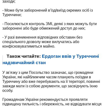
заходи;
- Може бути заборонений в'їзд/виїзд окремих осіб із
Туреччини;
- Посилюється контроль ЗМІ, деякі з яких можуть бути
заборонені або буде обмежений доступ до них;
- У разі виникнення відповідних обставин без
спеціального дозволу може вилучатись або
конфісковуватиметься майно.
Також читайте:
Ердоган ввів у Туреччині
надзвичайний стан
У зв'язку з цим Посольство зазначає, що громадяни
України, які найближчим часом планують поїздки в
Туреччину або вже перебувають на її території, повинні
завжди мати із собою документи, що засвідчують їхню
особу.
Громадянам України рекомендується проявляти
підвищену пильність і обережність, не відвідувати місця