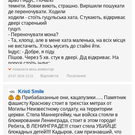
араб і індус. Почало
темніти. Вовки виють, страшно. Вирішили пошукати
де переночувати. Ходили
ходили - стоїть гуцульська хата. Стукають, відкриває
двері старенький
гуцул.
- Переночувати мона?
- Та, хлопці, але в мене хата маленька, на всіх місця
не вистачить. Хтось мусить до стайні йти.
Індус: - Добре, я піду.
Пішов. Через 5 хв. стук в двері. Дід відкриває. На
порозі стоїть індус:
- Там є корова, а в нас то тварина священна, я з нею
показати весь коментар
під одним дахом
Відповісти
Посилання
23.07.2016 12:21
знаходитися не можу.
Араб: - Ну то я йду.
Kristi Smile
Пішов. Через
+21
5 хв. стук в двері. Дід відкриває. На порозі стоїть
Прибабаханные они, кацапузики….. Памятник
араб: - Там є свиня,
фашисту Краснову стоит в трехстах метрах от
а в нас то тварина нечиста, то я з нею під одним
Могилы Неизвестному солдату, на территории
дахом знаходитися
церкви. Стела Маннергейму, чьи войска стояли в
не можу.
блокировании Ленинграда, стоит в этом городе!
москаль: - Ну то я йду.
Ребята, В ЛЕНИНГРАДЕ!!! стоит стела УБИЙЦЕ
Пішов. Через 5 хв. стук в двері. Дід відкриває. А на
блокадных детей!!!! Кадыров, сам признавший, что