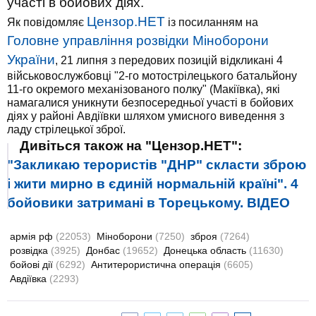
участі в бойових діях.
Цензор.НЕТ
Як повідомляє
із посиланням на
Головне управління розвідки Міноборони
України
, 21 липня з передових позицій відкликані 4
військовослужбовці "2-го мотострілецького батальйону
11-го окремого механізованого полку" (Макіївка), які
намагалися уникнути безпосередньої участі в бойових
діях у районі Авдіївки шляхом умисного виведення з
ладу стрілецької зброї.
Дивіться також на "Цензор.НЕТ":
"Закликаю терористів "ДНР" скласти зброю
і жити мирно в єдиній нормальній країні". 4
бойовики затримані в Торецькому. ВІДЕО
армія рф
(22053)
Міноборони
(7250)
зброя
(7264)
розвідка
(3925)
Донбас
(19652)
Донецька область
(11630)
бойові дії
(6292)
Антитерористична операція
(6605)
Авдіївка
(2293)