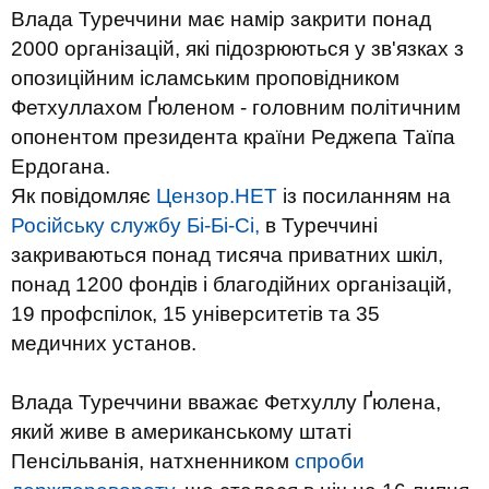
Влада Туреччини має намір закрити понад
2000 організацій, які підозрюються у зв'язках з
опозиційним ісламським проповідником
Фетхуллахом Ґюленом - головним політичним
опонентом президента країни Реджепа Таїпа
Ердогана.
Як
повідомляє
Цензор.НЕТ
із посиланням
на
Російську
службу
Бі
-
Бі
-
Сі
,
в
Туреччині
закриваються
понад
тисяча
приватних
шкіл
,
понад 1200
фондів
і
благодійних
організацій
,
19
профспілок
,
15
університетів
та
35
медичних
установ
.
Влада Туреччини
вважає
Фетхуллу
Ґюлена
,
який
живе
в
американському
штаті
Пенсільванія
,
натхненником
спроби