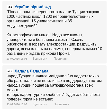
України вірний ж-д
+23
"После попытки переворота власти Турции закроют
1000 частных школ, 1200 неправительственных
организаций, 15 университетов и 35
медучреждений"
Катастрофически мало!!! Надо все школы,
университеты и больницы закрыть! Сжечь
библиотеки, взорвать электростанции, разрушить
дороги, всем влезть на пальмы, совершать намаз 10
раз в день и ждать прихода Про-ка.
Відповісти
Посилання
23.07.2016 16:03
Лалала Лалалала
+22
народ Турции вначале майданил (но недостаточно
ибо разогнали и не встали все в поддержку) а потом
народ Турции пошел за батюшку-эрдогана всех
мочить
теперь народ Турции хлебнет. И будет хлебать пока
поперек горла не встанет.
Відповісти
Посилання
23.07.2016 16:05