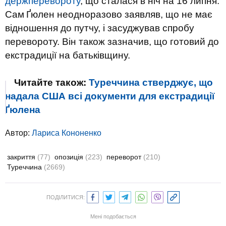
держперевороту
,
що сталася
в
ніч
на
16 липня.
Сам
Ґ
юлен
неодноразово
заявляв
,
що
не має
відношення
до
путчу
,
і
засуджував
спробу
перевороту
.
Він
також
зазначив
,
що
готовий
до
екстрадиції
на
батьківщину
.
Читайте також:
Туреччина стверджує, що
надала США всі документи для екстрадиції
Ґюлена
Автор:
Лариса Кононенко
закриття
(77)
опозиція
(223)
переворот
(210)
Туреччина
(2669)
ПОДІЛИТИСЯ:
Мені подобається