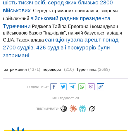
шість тисяч осіб, серед яких близько 2800
військових
. Серед затриманих опинилися, зокрема,
військовий радник президента
найближчий
Туреччини
Реджепа Тайіпа Ердогана і командувач
військовою базою "Інджірлік", на якій базується авіація
санкціонувала арешт понад
США. Також влада
2700 суддів. 426 суддів і прокурорів були
затримані
.
затримання
(4371)
переворот
(210)
Туреччина
(2669)
ПОДІЛИТИСЯ:
Мені подобається
ПІДСУМУВАТИ: