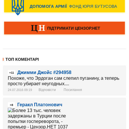
ТОП КОМЕНТАРІ
Джимми Джойс #294958
+11
Похоже, что Эрдоган сам слепил пуганину, а теперь
просто убирает неугодных....
Відповісти
Посилання
24.07.2016 09:19
Геракл Платонович
+8