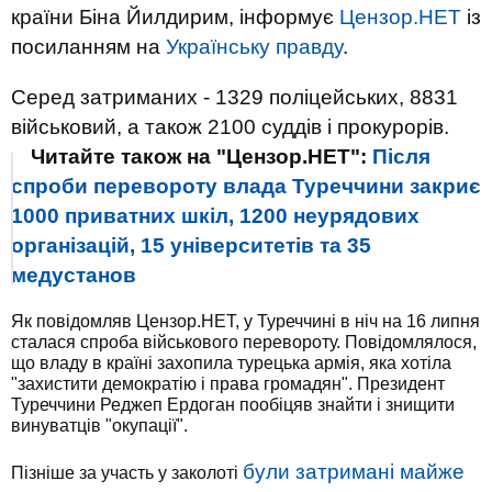
країни Біна Йилдирим, інформує
Цензор.НЕТ
із
посиланням на
Українську правду
.
Серед затриманих - 1329 поліцейських, 8831
військовий, а також 2100 суддів і прокурорів.
Читайте також на "Цензор.НЕТ":
Після
спроби перевороту влада Туреччини закриє
1000 приватних шкіл, 1200 неурядових
організацій, 15 університетів та 35
медустанов
Як повідомляв Цензор.НЕТ, у Туреччині в ніч на 16 липня
сталася спроба військового перевороту. Повідомлялося,
що владу в країні захопила турецька армія, яка хотіла
"захистити демократію і права громадян". Президент
Туреччини Реджеп Ердоган пообіцяв знайти і знищити
винуватців "окупації".
були затримані майже
Пізніше за участь у заколоті