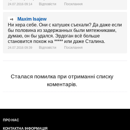
Відповісти
Посилання
24.07.2016 09:14
Maxim Isajew
+6
Ни хера себе. Они с катушек съехали? Да даже если
бы половина из задержанных были мятежниками,
думаю, он бы удался. Эрдоган всё больше
становится похож на ***** или даже Сталина.
Відповісти
Посилання
24.07.2016 09:39
Сталася помилка при отриманні списку
коментарів.
ПРО НАС
КОНТАКТНА ІНФОРМАЦІЯ