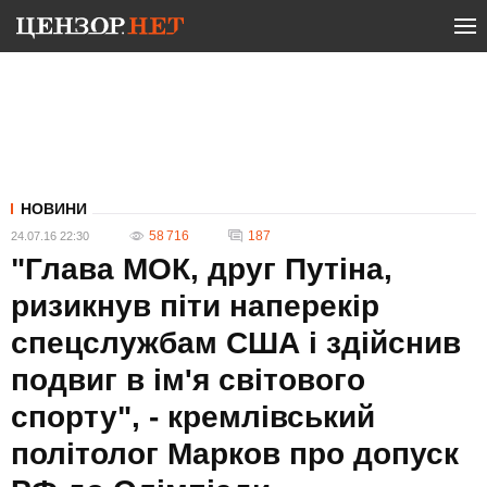
НОВИНИ
58 716
187
24.07.16 22:30
"Глава МОК, друг Путіна,
ризикнув піти наперекір
спецслужбам США і здійснив
подвиг в ім'я світового
спорту", - кремлівський
політолог Марков про допуск