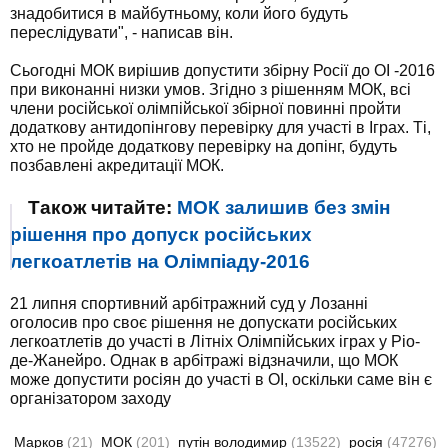
знадобитися в майбутньому, коли його будуть
переслідувати", - написав він.
Сьогодні МОК вирішив допустити збірну Росії до ОІ -2016
при виконанні низки умов. Згідно з рішенням МОК, всі
члени російської олімпійської збірної повинні пройти
додаткову антидопінгову перевірку для участі в Іграх. Ті,
хто не пройде додаткову перевірку на допінг, будуть
позбавлені акредитації МОК.
Також читайте:
МОК залишив без змін
рішення про допуск російських
легкоатлетів на Олімпіаду-2016
21 липня спортивний арбітражний суд у Лозанні
оголосив про своє рішення не допускати російських
легкоатлетів до участі в Літніх Олімпійських іграх у Ріо-
де-Жанейро. Однак в арбітражі відзначили, що МОК
може допустити росіян до участі в ОІ, оскільки саме він є
організатором заходу
Марков
(21)
МОК
(201)
путін володимир
(13522)
росія
(47276)