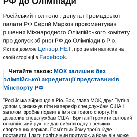
РФ до Олімпіади
Російський політолог, депутат Громадської
палати РФ Сергій Марков прокоментував
рішення Міжнародного Олімпійського комітету
про допуск збірної РФ до Олімпіади в Ріо.
Цензор.НЕТ
Як повідомляє
, про це він написав на
Facebook
своїй сторінці в
.
Читайте також:
МОК залишив без
олімпійської акредитації представників
Мінспорту РФ
"Російська збірна їде в Ріо. Бах, глава МОК, друг Путіна
допоміг, ризикнув піти наперекір спецслужбам США і
загалом, зробив подвиг в ім'я світового спорту. Не
дозволив спецслужбам США і Британії громити світовий
олімпійський рух, не дав вибити одну з великих
спортивних держав. Пам'ятник йому треба буде
поставити. І дати політичний притулок, а йому він може