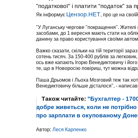
"податкової" і платити "податок" за
Цензор.НЕТ
Як інформує
, про це на свої
"У Луганську чергове "покращення". Жителі 
засобами, до 1 вересня мають стати на облі
данину за право користування своїми автом
Важко сказати, скільки на тій території зар
сотень тисяч. За 150-400 рублів за легковик, 
ось вже капають Ігорю Венедиктовичу і його
те, що в Новоросію повіриш, тут можна відр
Паша Дрьомов і Льоха Мозговий теж так хотіл
Венедиктовичу більше дісталося", - написав 
Також читайте:
"Бухгалтер - 1700 
добре живеться, коли не потрібно 
про зарплати в окупованому Дон
Автор:
Леся Карпенко