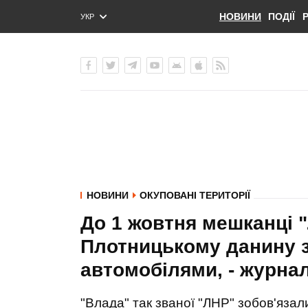
НОВИНИ
ПОДІЇ
УКР
ENG
РУС
НОВИНИ
ОКУПОВАНІ ТЕРИТОРІЇ
До 1 жовтня мешканці 
Плотницькому данину з
автомобілями, - журна
"Влада" так званої "ЛНР" зобов'язал