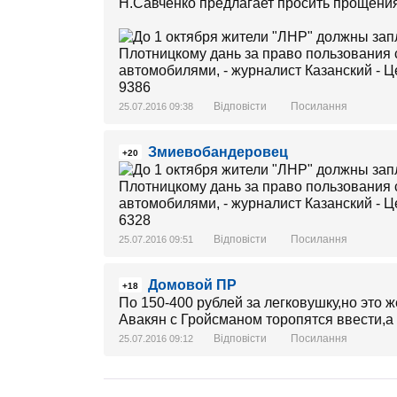
Н.Савченко предлагает просить прощения.
Відповісти
Посилання
25.07.2016 09:38
Змиевобандеровец
+20
Відповісти
Посилання
25.07.2016 09:51
Домовой ПР
+18
По 150-400 рублей за легковушку,но это ж
Авакян с Гройсманом торопятся ввести,а 
Відповісти
Посилання
25.07.2016 09:12