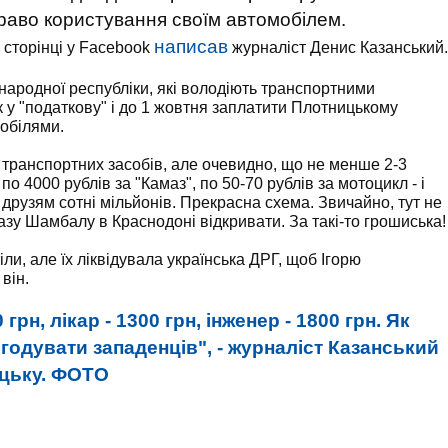
 право користування своїм автомобілем.
написав
й сторінці у Facebook
журналіст Денис Казанський.
народної республіки, які володіють транспортними
к у "податкову" і до 1 жовтня заплатити Плотницькому
обілями.
аз транспортних засобів, але очевидно, що не менше 2-3
по 4000 рублів за "Камаз", по 50-70 рублів за мотоцикл - і
 друзям сотні мільйонів. Прекрасна схема. Звичайно, тут не
азу Шамбалу в Краснодоні відкривати. За такі-то грошиська!
и, але їх ліквідувала українська ДРГ, щоб Ігорю
він.
грн, лікар - 1300 грн, інженер - 1800 грн. Як
годувати западенців", - журналіст Казанський
ецьку. ФОТО