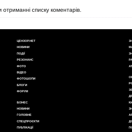
 отриманні списку коментарів.
ЦЕНЗОР.НЕТ
З
НОВИНИ
М
ПОДІЇ
З
РЕЗОНАНС
Р
ФОТО
А
ВІДЕО
О
ФОТОШОПИ
Р
БЛОГИ
З
ФОРУМ
Д
БІЗНЕС
К
НОВИНИ
З
ГОЛОВНЕ
А
СПЕЦПРОЄКТИ
Д
ПУБЛІКАЦІЇ
П