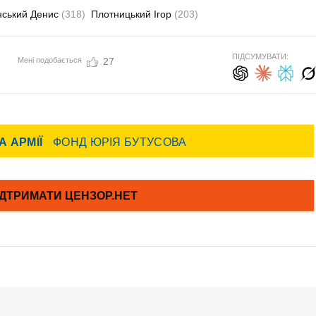
нський Денис
(318)
Плотницький Ігор
(203)
ПІДСУМУВАТИ:
Мені подобається
27