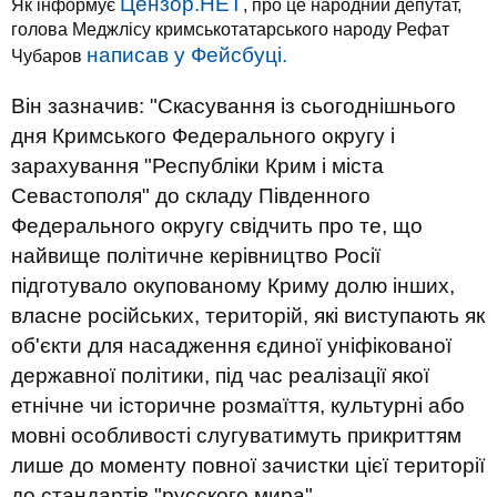
Цензор.НЕТ
Як інформує
, про це народний депутат,
голова Меджлісу кримськотатарського народу Рефат
написав у Фейсбуці.
Чубаров
Він зазначив: "Скасування із сьогоднішнього
дня Кримського Федерального округу і
зарахування "Республіки Крим і міста
Севастополя" до складу Південного
Федерального округу свідчить про те, що
найвище політичне керівництво Росії
підготувало окупованому Криму долю інших,
власне російських, територій, які виступають як
об'єкти для насадження єдиної уніфікованої
державної політики, під час реалізації якої
етнічне чи історичне розмаїття, культурні або
мовні особливості слугуватимуть прикриттям
лише до моменту повної зачистки цієї території
до стандартів "русского мира".