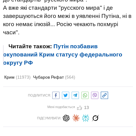
А вже які стандарти "русского мира" і де
завершуються його межі в уявленні Путіна, ні в
кого немає ілюзій...
Росію чекають похмурі
часи".
Читайте також:
Путін позбавив
окупований Крим статусу федерального
округу РФ
Крим
(11973)
Чубаров Рефат
(564)
ПОДІЛИТИСЯ:
Мені подобається
13
ПІДСУМУВАТИ: