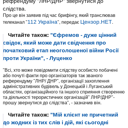
рефрендуму "ЛНР/ДНР" звернутися до
слідства.
Про це він заявив під час брифінгу, який транслював
112 Україна
Цензор.НЕТ
телеканал "
", передає
.
Читайте також:
"Єфремов - дуже цінний
свідок, який може дати свідчення про
початковий етап неоголошеної війни Росії
проти України", - Луценко
"Всі, хто може повідомити слідству особисто побачені
або почуті факти про організаторів так званого
референдуму "ЛНР/ ДНР", організації захоплення
адміністративних будівель у Донецькій і Луганський
областях, організаційного та іншого сприяння створенню
та діяльності терористичних організацій" ЛНР/ДНР"-
прошу звернутися до слідства", - зазначив він.
Читайте також:
"Мій клієнт не причетний
до жодних із тих слів і дій, які сьогодні