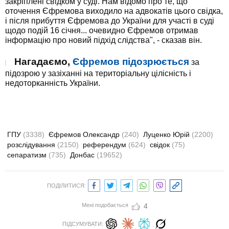
закріплені свідком у суді. Нам відомо про те, що
оточення Єфремова виходило на адвокатів цього свідка,
і після прибуття Єфремова до України для участі в суді
щодо подій 16 січня... очевидно Єфремов отримав
інформацію про новий підхід слідства", - сказав він.
Нагадаємо,
Єфремов підозрюється
за
підозрою у зазіханні на територіальну цілісність і
недоторканність України.
ГПУ
(3338)
Єфремов Олександр
(240)
Луценко Юрій
(2200)
розслідування
(2150)
референдум
(624)
свідок
(75)
сепаратизм
(735)
Донбас
(19652)
ПОДІЛИТИСЯ:
Мені подобається
4
ПІДСУМУВАТИ: