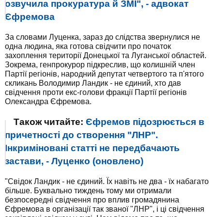
озвучила прокуратура й ЗМІ", - адвокат
Єфремова
За словами Луценка, зараз до слідства звернулися не
одна людина, яка готова свідчити про початок
захоплення території Донецької та Луганської областей.
Зокрема, генпрокурор підкреслив, що колишній член
Партії регіонів, народний депутат четвертого та п'ятого
скликань Володимир Ландик - не єдиний, хто дав
свідчення проти екс-голови фракції Партії регіонів
Олександра Єфремова.
Також читайте:
Єфремов підозрюється в
причетності до створення "ЛНР".
Інкриміновані статті не передбачають
застави, - Луценко (оновлено)
"Свідок Ландик - не єдиний. Їх навіть не два - їх набагато
більше. Буквально тиждень тому ми отримали
безпосередні свідчення про вплив громадянина
Єфремова в організації так званої "ЛНР", і ці свідчення